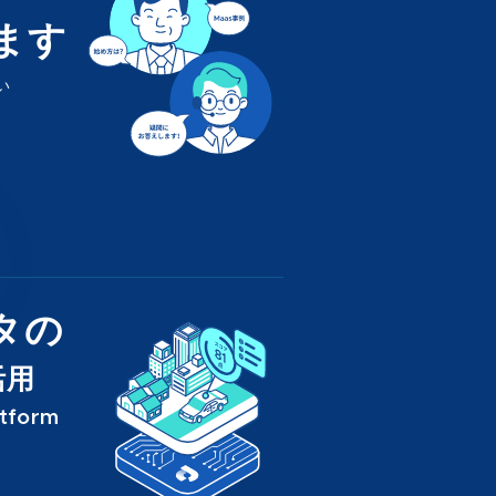
ます
い
タの
活用
atform