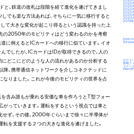
2020
2020
2020
カードと、鉄道の改札は段階を経て進化を遂げてきまし
2020
2020
2020
少しでも楽な方法あれば、そちらに一気に移行すると
2020
2019年
こうして大きな変化が起こり得るという認識を持った上
年先の2050年のモビリティはどう変わるのかを考察
Interv
Sessio
鉄道に例えるとICカードへの移行に似ています。イオ
んでしたが、ICカードはIDが取得できるので、人の
ログイ
的にどこにどのような人の流れがあるのか分析する
投稿フ
コメン
WordP
年以降、携帯通信ネットワークを介しコネクテッドに
になりました。これが今後のモビリティの世界を占
農民を含み誰もが乗れる安価な車を作ろうとT型フォー
広がっていきます。運転をするという視点では車と
化せず、その後、2000年ぐらいまで徐々に半導体が
運転を支援する２つの大きな進化を遂げました。