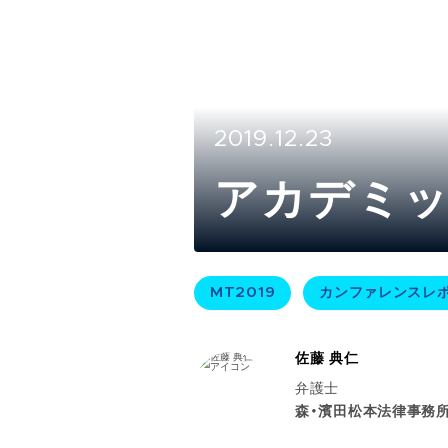
2019.12.23
アカデミッ
MT2019
カンファレンスレ
佐藤 典仁
弁護士
森・濱田松本法律事務