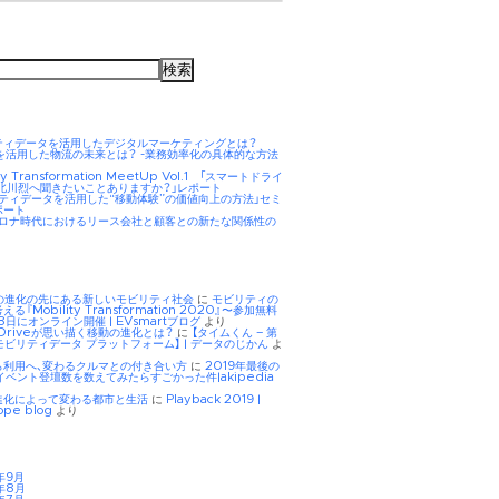
ティデータを活用したデジタルマーケティングとは？
AIを活用した物流の未来とは？ -業務効率化の具体的な方法
ity Transformation MeetUp Vol.1 「スマートドライ
 北川烈へ聞きたいことありますか？」レポート
リティデータを活用した“移動体験”の価値向上の方法」セミ
ポート
hコロナ時代におけるリース会社と顧客との新たな関係性の
Eの進化の先にある新しいモビリティ社会
に
モビリティの
る『Mobility Transformation 2020』〜参加無料
8日にオンライン開催 | EVsmartブログ
より
tDriveが思い描く移動の進化とは？
に
【タイムくん – 第
モビリティデータ プラットフォーム】 | データのじかん
よ
ら利用へ、変わるクルマとの付き合い方
に
2019年最後の
イベント登壇数を数えてみたらすごかった件|akipedia
進化によって変わる都市と生活
に
Playback 2019 |
ope blog
より
年9月
年8月