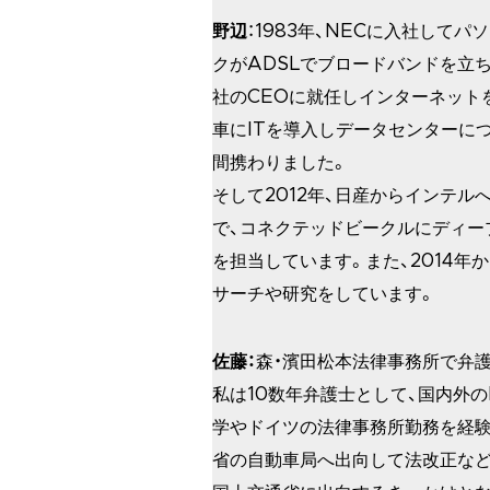
野辺
：1983年、NECに入社して
クがADSLでブロードバンドを立
社のCEOに就任しインターネットを
車にITを導入しデータセンターに
間携わりました。
そして2012年、日産からインテ
で、コネクテッドビークルにディー
を担当しています。また、2014
サーチや研究をしています。
佐藤：
森・濱田松本法律事務所で弁
私は10数年弁護士として、国内外
学やドイツの法律事務所勤務を経験
省の自動車局へ出向して法改正など