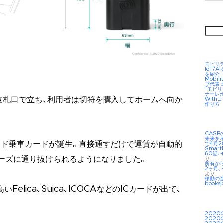
検
索:
モビリ
IoT/
を紹介-
Mobil
ブ代表
「モビ
ナーレ
が改札口で立ち、利用者は切符を購入してホームへ向か
Wit
作り方
CAS
未来を考え
イド乗車カードが誕生。直接通すだけで運賃が自動的
で4月2
Smar
60話：
ーズに通り抜けられるようになりました。
り
所有か
2ヶ月、
より
移動の
booksl
elica、Suica、ICOCAなどのICカードが出て、
2020
2020