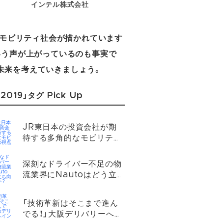
インテル株式会社
なモビリティ社会が描かれています
いう声が上がっているのも事実で
未来を考えていきましょう。
2019」タグ Pick Up
JR東日本の投資会社が期
待する多角的なモビリティ
の視点
深刻なドライバー不足の物
流業界にNautoはどう立
ち向かうのか？
「技術革新はそこまで進ん
でる！」大阪デリバリーへイ