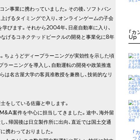
パソコン事業に携わっていました。その後、ソフトバン
ち上げるタイミングで入り、オンラインゲームの子会
学びます。それから2004年、日産自動車に入り、
「カ
つなげるコネクテッドビークルの開発と事業化に8年
Up
ルへ。ちょうどディープラーニングが実効性を示した頃
プラーニングを導入し、自動運転の開発や政策推進
年からは名古屋大学の客員准教授を兼務し、技術的なリ
護士をしている佐藤と申します。
のM&A案件を中心に担当してきました。途中、海外留
し、帰国後は日立製作所に出向、直近では国土交通
に携わっておりました。
「
っ