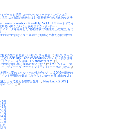
ティデータを活用したデジタルマーケティングとは？
AIを活用した物流の未来とは？ -業務効率化の具体的な方法
ity Transformation MeetUp Vol.1 「スマートドライ
 北川烈へ聞きたいことありますか？」レポート
リティデータを活用した“移動体験”の価値向上の方法」セミ
ポート
hコロナ時代におけるリース会社と顧客との新たな関係性の
Eの進化の先にある新しいモビリティ社会
に
モビリティの
る『Mobility Transformation 2020』〜参加無料
8日にオンライン開催 | EVsmartブログ
より
tDriveが思い描く移動の進化とは？
に
【タイムくん – 第
モビリティデータ プラットフォーム】 | データのじかん
よ
ら利用へ、変わるクルマとの付き合い方
に
2019年最後の
イベント登壇数を数えてみたらすごかった件|akipedia
進化によって変わる都市と生活
に
Playback 2019 |
ope blog
より
年9月
年8月
年7月
年6月
年5月
年4月
年3月
年2月
年1月
12月