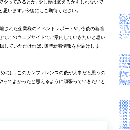
でやってみるとか、少し形は変えるかもしれないで
と思います。今後にもご期待ください。
モビリ
IoT/
を紹介-
Mobil
ブ代表
ionでご登壇された企業様のイベントレポートや、今後の新着
「モビ
ナーレ
Wit
せてこのウェブサイトでご案内していきたいと思い
作り方
録していただければ、随時新着情報をお届けしま
CAS
未来を考え
で4月2
Smar
60話：
り
めには、このカンファレンスの後が大事だと思うの
所有か
2ヶ月、
より
やってよかったと思えるように頑張っていきたいと
移動の
booksl
2020
2020
2020
2020
2020
2020
2020
2020
2020
2019年