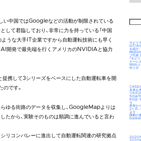
検
しい中国ではGoogleなどの活動が制限されている
索:
として君臨しており、非常に力を持っている「中国
そのような大手IT企業ですから自動運転技術にも早く
モビリ
IoT/
用AI開発で最先端を行くアメリカのNVIDIAと協力
を紹介-
Mobil
ブ代表
「モビ
ナーレ
Wit
作り方
Wと提携して3シリーズをベースにした自動運転車を開
CAS
たのです。
未来を考え
で4月2
Smar
60話：
り
所有か
ゆる街路のデータを収集し、GoogleMapよりは
2ヶ月、
より
移動の
したから、実験そのものは順調に進んでいると言わ
booksl
もシリコンバレーに進出して自動運転関連の研究拠点
2020
2020