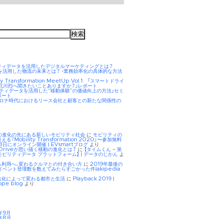
ティデータを活用したデジタルマーケティングとは？
AIを活用した物流の未来とは？ -業務効率化の具体的な方法
ity Transformation MeetUp Vol.1 「スマートドライ
 北川烈へ聞きたいことありますか？」レポート
リティデータを活用した“移動体験”の価値向上の方法」セミ
ポート
hコロナ時代におけるリース会社と顧客との新たな関係性の
Eの進化の先にある新しいモビリティ社会
に
モビリティの
る『Mobility Transformation 2020』〜参加無料
8日にオンライン開催 | EVsmartブログ
より
tDriveが思い描く移動の進化とは？
に
【タイムくん – 第
モビリティデータ プラットフォーム】 | データのじかん
よ
ら利用へ、変わるクルマとの付き合い方
に
2019年最後の
イベント登壇数を数えてみたらすごかった件|akipedia
進化によって変わる都市と生活
に
Playback 2019 |
ope blog
より
年9月
年8月