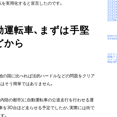
2020
運転を実用化すると宣言したのです。
2020
2020
2020
2020
2020
2020
2019年
動運転車、まずは手堅
Interv
Sessio
どから
ログイ
投稿フ
コメン
WordP
他の国に比べれば法的ハードルなどの問題をクリア
はそう簡単ではありません。
る内陸の都市)に自動運転車の公道走行を行わせる運
車を30台ほど走らせる予定でしたが、実際には街で
す。