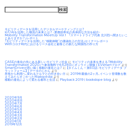
検
索:
モビリティデータを活用したデジタルマーケティングとは？
IoT/AIを活用した物流の未来とは？ -業務効率化の具体的な方法を紹介-
Mobility Transformation MeetUp Vol.1 「スマートドライブ代表 北川烈へ聞きたいこ
とありますか？」レポート
「モビリティデータを活用した“移動体験”の価値向上の方法」セミナーレポート
Withコロナ時代におけるリース会社と顧客との新たな関係性の作り方
CASEの進化の先にある新しいモビリティ社会
に
モビリティの未来を考える『Mobility
Transformation 2020』〜参加無料で4月28日にオンライン開催 | EVsmartブログ
より
SmartDriveが思い描く移動の進化とは？
に
【タイムくん – 第60話：モビリティデータ プ
ラットフォーム】 | データのじかん
より
所有から利用へ、変わるクルマとの付き合い方
に
2019年最後の2ヶ月、イベント登壇数を数
えてみたらすごかった件|akipedia
より
移動の進化によって変わる都市と生活
に
Playback 2019 | bookslope blog
より
2020年9月
2020年8月
2020年7月
2020年6月
2020年5月
2020年4月
2020年3月
2020年2月
2020年1月
2019年12月