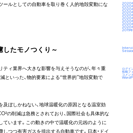
2020
ツールとしての自動車を取り巻く人的地殻変動にな
2020
2020
2020
2020
2020
2020
2020
2020
2019年
Interv
慮したモノつくり～
Sessio
リティ業界へ大きな影響を与えそうなのが、年々重
ログイ
投稿フ
コメン
削減といった、物的要素による“世界的”地殻変動で
WordP
を及ぼしかねない、地球温暖化の原因となる温室効
CO²の削減は急務とされており、国際社会も具体的な
しています。この動きの中で温暖化の元凶のように
費しつつ有害ガスを排出する自動車です。日本・ドイ