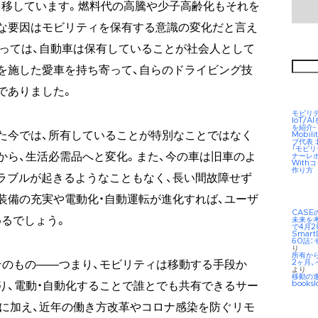
を移しています。燃料代の高騰や少子高齢化もそれを
な要因はモビリティを保有する意識の変化だと言え
っては、自動車は保有していることが社会人として
検
を施した愛車を持ち寄って、自らのドライビング技
索:
でありました。
モビリ
IoT/
を紹介-
た今では、所有していることが特別なことではなく
Mobil
ブ代表
「モビ
から、生活必需品へと変化。また、今の車は旧車のよ
ナーレ
Wit
作り方
ラブルが起きるようなこともなく、長い間故障せず
装備の充実や電動化・自動運転が進化すれば、ユーザ
CAS
るでしょう。
未来を考え
で4月2
Smar
60話：
り
所有か
2ヶ月、
そのもの――つまり、モビリティは移動する手段か
より
移動の
booksl
り、電動・自動化することで誰とでも共有できるサー
に加え、近年の働き方改革やコロナ感染を防ぐリモ