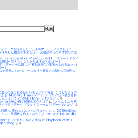
ティデータを活用したデジタルマーケティングとは？
AIを活用した物流の未来とは？ -業務効率化の具体的な方法
ity Transformation MeetUp Vol.1 「スマートドライ
 北川烈へ聞きたいことありますか？」レポート
リティデータを活用した“移動体験”の価値向上の方法」セミ
ポート
hコロナ時代におけるリース会社と顧客との新たな関係性の
Eの進化の先にある新しいモビリティ社会
に
モビリティの
る『Mobility Transformation 2020』〜参加無料
8日にオンライン開催 | EVsmartブログ
より
tDriveが思い描く移動の進化とは？
に
【タイムくん – 第
モビリティデータ プラットフォーム】 | データのじかん
よ
ら利用へ、変わるクルマとの付き合い方
に
2019年最後の
イベント登壇数を数えてみたらすごかった件|akipedia
進化によって変わる都市と生活
に
Playback 2019 |
ope blog
より