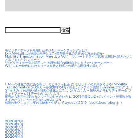
検
索:
モビリティデータを活用したデジタルマーケティングとは？
IoT/AIを活用した物流の未来とは？ -業務効率化の具体的な方法を紹介-
Mobility Transformation MeetUp Vol.1 「スマートドライブ代表 北川烈へ聞きたいこ
とありますか？」レポート
「モビリティデータを活用した“移動体験”の価値向上の方法」セミナーレポート
Withコロナ時代におけるリース会社と顧客との新たな関係性の作り方
CASEの進化の先にある新しいモビリティ社会
に
モビリティの未来を考える『Mobility
Transformation 2020』〜参加無料で4月28日にオンライン開催 | EVsmartブログ
より
SmartDriveが思い描く移動の進化とは？
に
【タイムくん – 第60話：モビリティデータ プ
ラットフォーム】 | データのじかん
より
所有から利用へ、変わるクルマとの付き合い方
に
2019年最後の2ヶ月、イベント登壇数を数
えてみたらすごかった件|akipedia
より
移動の進化によって変わる都市と生活
に
Playback 2019 | bookslope blog
より
2020年9月
2020年8月
2020年7月
2020年6月
2020年5月
2020年4月