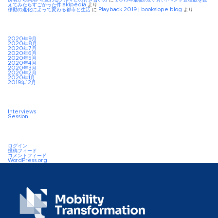
所有から利用へ、変わるクルマとの付き合い方
に
2019年最後の2ヶ月、イベント登壇数を数
えてみたらすごかった件|akipedia
より
移動の進化によって変わる都市と生活
に
Playback 2019 | bookslope blog
より
2020年9月
2020年8月
2020年7月
2020年6月
2020年5月
2020年4月
2020年3月
2020年2月
2020年1月
2019年12月
Interviews
Session
ログイン
投稿フィード
コメントフィード
WordPress.org