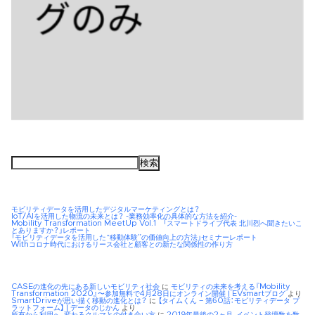
検
索:
モビリティデータを活用したデジタルマーケティングとは？
IoT/AIを活用した物流の未来とは？ -業務効率化の具体的な方法を紹介-
Mobility Transformation MeetUp Vol.1 「スマートドライブ代表 北川烈へ聞きたいこ
とありますか？」レポート
「モビリティデータを活用した“移動体験”の価値向上の方法」セミナーレポート
Withコロナ時代におけるリース会社と顧客との新たな関係性の作り方
CASEの進化の先にある新しいモビリティ社会
に
モビリティの未来を考える『Mobility
Transformation 2020』〜参加無料で4月28日にオンライン開催 | EVsmartブログ
より
SmartDriveが思い描く移動の進化とは？
に
【タイムくん – 第60話：モビリティデータ プ
ラットフォーム】 | データのじかん
より