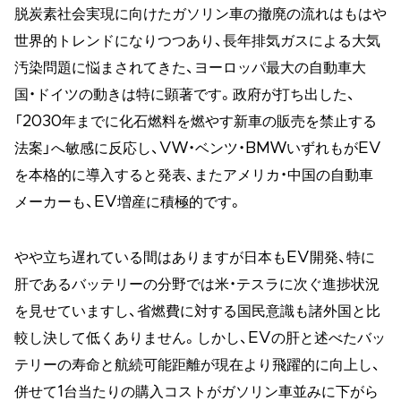
脱炭素社会実現に向けたガソリン車の撤廃の流れはもはや
世界的トレンドになりつつあり、長年排気ガスによる大気
汚染問題に悩まされてきた、ヨーロッパ最大の自動車大
国・ドイツの動きは特に顕著です。政府が打ち出した、
「2030年までに化石燃料を燃やす新車の販売を禁止する
法案」へ敏感に反応し、VW・ベンツ・BMWいずれもがEV
を本格的に導入すると発表、またアメリカ・中国の自動車
メーカーも、EV増産に積極的です。
やや立ち遅れている間はありますが日本もEV開発、特に
肝であるバッテリーの分野では米・テスラに次ぐ進捗状況
を見せていますし、省燃費に対する国民意識も諸外国と比
較し決して低くありません。しかし、EVの肝と述べたバッ
テリーの寿命と航続可能距離が現在より飛躍的に向上し、
併せて1台当たりの購入コストがガソリン車並みに下がら