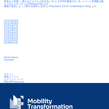
所有から利用へ、変わるクルマとの付き合い方
に
2019年最後の2ヶ月、イベント登壇数を数
えてみたらすごかった件|akipedia
より
移動の進化によって変わる都市と生活
に
Playback 2019 | bookslope blog
より
2020年9月
2020年8月
2020年7月
2020年6月
2020年5月
2020年4月
2020年3月
2020年2月
2020年1月
2019年12月
Interviews
Session
ログイン
投稿フィード
コメントフィード
WordPress.org