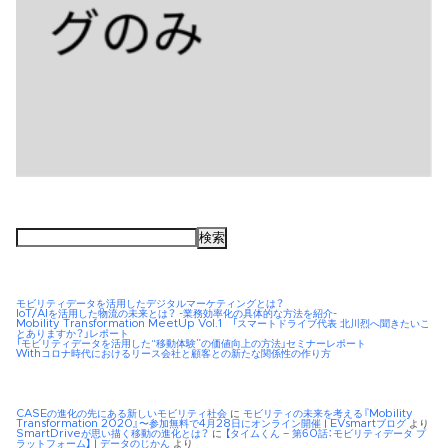
検
索:
モビリティデータを活用したデジタルマーケティングとは？
IoT/AIを活用した物流の未来とは？ -業務効率化の具体的な方法を紹介-
Mobility Transformation MeetUp Vol.1 「スマートドライブ代表 北川烈へ聞きたいこ
とありますか？」レポート
「モビリティデータを活用した“移動体験”の価値向上の方法」セミナーレポート
Withコロナ時代におけるリース会社と顧客との新たな関係性の作り方
CASEの進化の先にある新しいモビリティ社会
に
モビリティの未来を考える『Mobility
Transformation 2020』〜参加無料で4月28日にオンライン開催 | EVsmartブログ
より
SmartDriveが思い描く移動の進化とは？
に
【タイムくん – 第60話：モビリティデータ プ
ラットフォーム】 | データのじかん
より