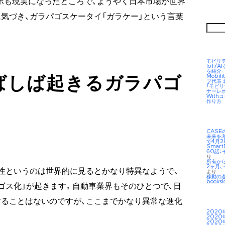
マホも現実になったところで、ようやく日本市場が世界
気づき、ガラパゴスケータイ「ガラケー」という言葉
検
索:
モビリ
IoT/
を紹介-
Mobil
ばしば起きるガラパゴ
ブ代表
「モビ
ナーレ
Wit
作り方
CAS
未来を考え
で4月2
Smar
60話：
り
所有か
2ヶ月、
性というのは世界的に見るとかなり特異なようで、
より
移動の
booksl
ゴス化」が起きます。自動車業界もそのひとつで、日
ることはないのですが、ここまでかなり異常な進化
2020
2020
2020