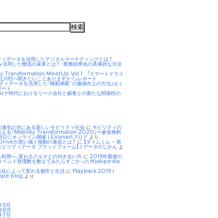
ティデータを活用したデジタルマーケティングとは？
AIを活用した物流の未来とは？ -業務効率化の具体的な方法
ity Transformation MeetUp Vol.1 「スマートドライ
 北川烈へ聞きたいことありますか？」レポート
リティデータを活用した“移動体験”の価値向上の方法」セミ
ポート
hコロナ時代におけるリース会社と顧客との新たな関係性の
Eの進化の先にある新しいモビリティ社会
に
モビリティの
る『Mobility Transformation 2020』〜参加無料
8日にオンライン開催 | EVsmartブログ
より
tDriveが思い描く移動の進化とは？
に
【タイムくん – 第
モビリティデータ プラットフォーム】 | データのじかん
よ
ら利用へ、変わるクルマとの付き合い方
に
2019年最後の
イベント登壇数を数えてみたらすごかった件|akipedia
進化によって変わる都市と生活
に
Playback 2019 |
ope blog
より
年9月
年8月
年7月