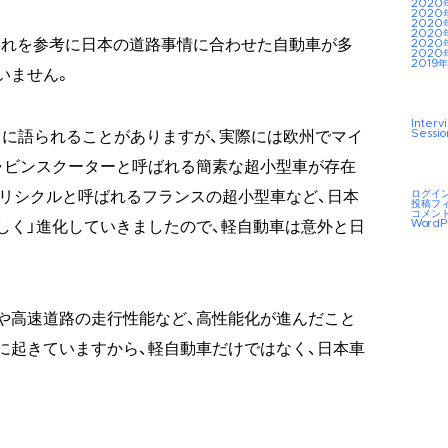
2020
2020
2020
2020
それを参考に日本の道路事情に合わせた自動車が多
2020
2020
2019年
いません。
Interv
Sessio
に語られることがありますが、実際には欧州でマイ
ャビンスクーターと呼ばれる簡素な超小型車が存在
ログイ
リシクルと呼ばれるフランスの超小型車など、日本
投稿フ
コメン
WordP
しく」進化していきましたので、軽自動車は意外と日
や高速道路の走行性能など、高性能化が進んだこと
に起きていますから、軽自動車だけではなく、日本車