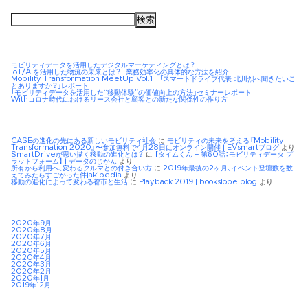
検
索:
モビリティデータを活用したデジタルマーケティングとは？
IoT/AIを活用した物流の未来とは？ -業務効率化の具体的な方法を紹介-
Mobility Transformation MeetUp Vol.1 「スマートドライブ代表 北川烈へ聞きたいこ
とありますか？」レポート
「モビリティデータを活用した“移動体験”の価値向上の方法」セミナーレポート
Withコロナ時代におけるリース会社と顧客との新たな関係性の作り方
CASEの進化の先にある新しいモビリティ社会
に
モビリティの未来を考える『Mobility
Transformation 2020』〜参加無料で4月28日にオンライン開催 | EVsmartブログ
より
SmartDriveが思い描く移動の進化とは？
に
【タイムくん – 第60話：モビリティデータ プ
ラットフォーム】 | データのじかん
より
所有から利用へ、変わるクルマとの付き合い方
に
2019年最後の2ヶ月、イベント登壇数を数
えてみたらすごかった件|akipedia
より
移動の進化によって変わる都市と生活
に
Playback 2019 | bookslope blog
より
2020年9月
2020年8月
2020年7月
2020年6月
2020年5月
2020年4月
2020年3月
2020年2月
2020年1月
2019年12月