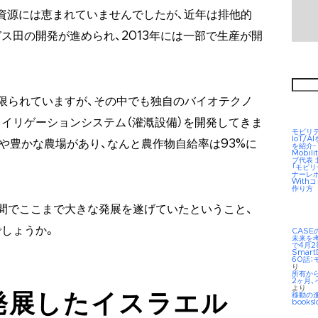
資源には恵まれていませんでしたが、近年は排他的
ス田の開発が進められ、2013年には一部で生産が開
検
索:
限られていますが、その中でも独自のバイオテクノ
イリゲーションシステム（灌漑設備）を開発してきま
モビリ
IoT/
や豊かな農場があり、なんと農作物自給率は93%に
を紹介-
Mobil
ブ代表
「モビ
ナーレ
Wit
作り方
間でここまで大きな発展を遂げていたということ、
しょうか。
CAS
未来を考え
で4月2
Smar
60話：
り
所有か
2ヶ月、
より
移動の
発展したイスラエル
booksl