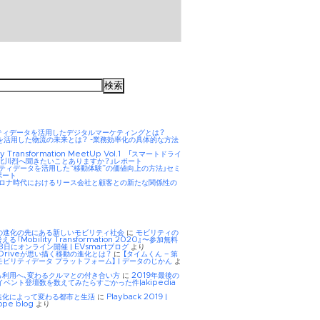
ティデータを活用したデジタルマーケティングとは？
AIを活用した物流の未来とは？ -業務効率化の具体的な方法
ity Transformation MeetUp Vol.1 「スマートドライ
 北川烈へ聞きたいことありますか？」レポート
リティデータを活用した“移動体験”の価値向上の方法」セミ
ポート
hコロナ時代におけるリース会社と顧客との新たな関係性の
Eの進化の先にある新しいモビリティ社会
に
モビリティの
る『Mobility Transformation 2020』〜参加無料
8日にオンライン開催 | EVsmartブログ
より
tDriveが思い描く移動の進化とは？
に
【タイムくん – 第
モビリティデータ プラットフォーム】 | データのじかん
よ
ら利用へ、変わるクルマとの付き合い方
に
2019年最後の
イベント登壇数を数えてみたらすごかった件|akipedia
進化によって変わる都市と生活
に
Playback 2019 |
ope blog
より