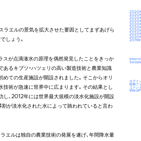
2020
2020
2020
2020
2020
2020
イスラエルの景気を拡大させた要因としてまずあげら
2020
2020
2020
でしょう。
2019年
ラスが点滴潅水の原理を偶然発見したことをきっか
Interv
Sessio
であるキブツ・ハツェリの高い製造技術と農業知識
初めての生産施設が開設されました。そこからオリ
ログイ
投稿フ
水技術が急速に世界中に広まります。その結果とし
コメン
WordP
功し、2012年には世界最大規模の淡水化施設が開設
4割が淡水化された水によって賄われていると言わ
ラエルは独自の農業技術の発展を遂げ、年間降水量