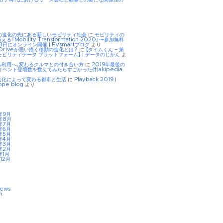
Eの進化の先にある新しいモビリティ社会
に
モビリティの
る『Mobility Transformation 2020』〜参加無料
8日にオンライン開催 | EVsmartブログ
より
tDriveが思い描く移動の進化とは？
に
【タイムくん – 第
モビリティデータ プラットフォーム】 | データのじかん
よ
ら利用へ、変わるクルマとの付き合い方
に
2019年最後の
イベント登壇数を数えてみたらすごかった件|akipedia
進化によって変わる都市と生活
に
Playback 2019 |
ope blog
より
年9月
年8月
年7月
年6月
年5月
年4月
年3月
年2月
年1月
12月
iews
n