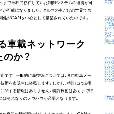
これまで単独で存在していた制御システムの連携が可
作り方
とが可能になりました。クルマの中だけの世界で言
な関係がCANを中心として構築されていたのです。
CAS
未来を考え
で4月2
Smar
60話：
り
所有か
2ヶ月、
より
移動の
よる車載ネットワーク
booksl
たのか？
2020
2020
2020
2020
2020
2020
2020
止です。一般的に新技術については、各自動車メー
2020
2020
2019年
技術を市販車に搭載します。しかし、特許には技術
細に関する情報はありません。特許技術はあくまで特
Interv
にはそれなりのノウハウが必要となります。
Sessio