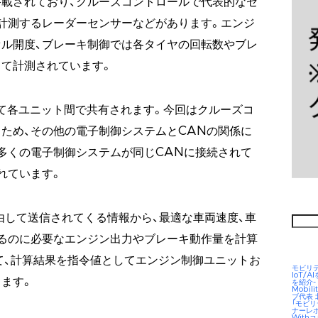
載されており、クルーズコントロールで代表的なセ
計測するレーダーセンサーなどがあります。エンジ
ル開度、ブレーキ制御では各タイヤの回転数やブレ
て計測されています。
て各ユニット間で共有されます。今回はクルーズコ
ため、その他の電子制御システムとCANの関係に
多くの電子制御システムが同じCANに接続されて
れています。
経由して送信されてくる情報から、最適な車両速度、車
検
索:
るのに必要なエンジン出力やブレーキ動作量を計算
て、計算結果を指令値としてエンジン制御ユニットお
モビリ
IoT/
ます。
を紹介-
Mobil
ブ代表
「モビ
ナーレ
Wit