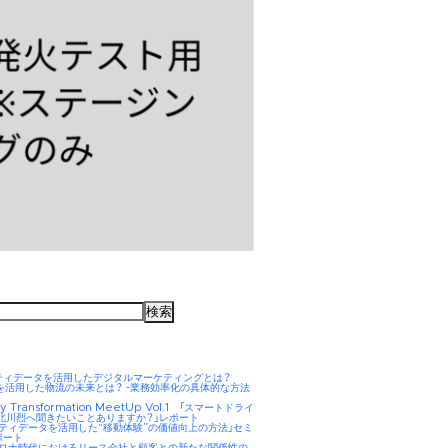
ティデータを活用したデジタルマーケティングとは？
AIを活用した物流の未来とは？ -業務効率化の具体的な方法
ity Transformation MeetUp Vol.1 「スマートドライ
 北川烈へ聞きたいことありますか？」レポート
リティデータを活用した“移動体験”の価値向上の方法」セミ
ポート
hコロナ時代におけるリース会社と顧客との新たな関係性の