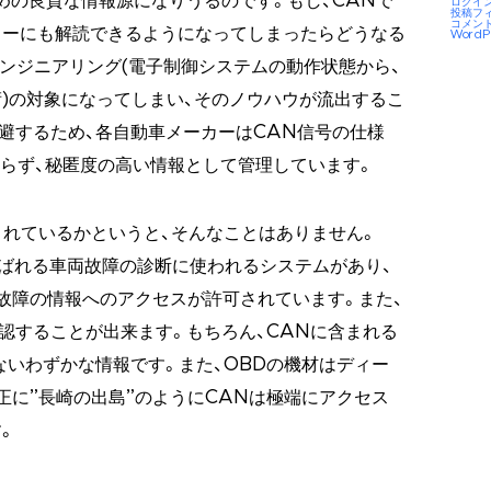
めの良質な情報源になりうるのです。もし、CANで
ログイ
投稿フ
コメン
カーにも解読できるようになってしまったらどうなる
WordP
ンジニアリング(電子制御システムの動作状態から、
)の対象になってしまい、そのノウハウが流出するこ
避するため、各自動車メーカーはCAN信号の仕様
おらず、秘匿度の高い情報として管理しています。
されているかというと、そんなことはありません。
sis)と呼ばれる車両故障の診断に使われるシステムがあり、
故障の情報へのアクセスが許可されています。また、
確認することが出来ます。もちろん、CANに含まれる
ないわずかな情報です。また、OBDの機材はディー
正に”長崎の出島”のようにCANは極端にアクセス
。