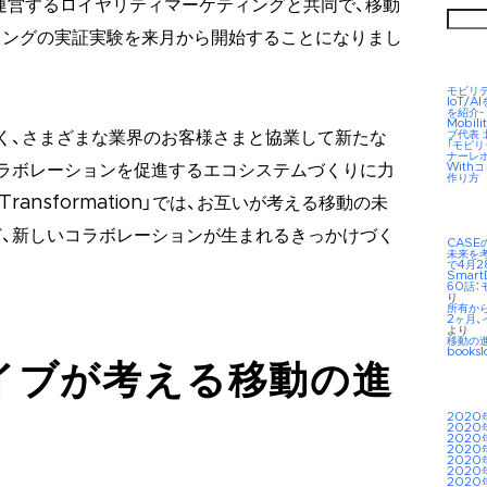
」を運営するロイヤリティマーケティングと共同で、移動
検
索:
ィングの実証実験を来月から開始することになりまし
モビリ
IoT/
を紹介-
Mobil
ブ代表
く、さまざまな業界のお客様さまと協業して新たな
「モビ
ナーレ
Wit
ラボレーションを促進するエコシステムづくりに力
作り方
 Transformation」では、お互いが考える移動の未
、新しいコラボレーションが生まれるきっかけづく
CAS
未来を考え
で4月2
Smar
60話：
り
所有か
2ヶ月、
より
移動の
booksl
イブが考える移動の進
2020
2020
2020
2020
2020
2020
2020