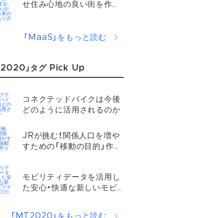
せ住み心地の良い街を作り
たい。「しずおかMaaS」が
目指す未来の都市のあり方
「MaaS」をもっと読む
2020」タグ Pick Up
コネクテッドバイクは今後
どのように活用されるのか​
JRが挑む！関係人口を増や
すための「移動の目的」作り
とは？​
モビリティデータを活用し
た安心・快適な新しいモビ
リティ・ライフの実現​
「MT2020」をもっと読む