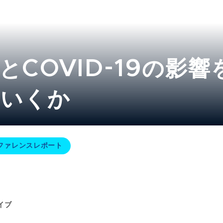
とCOVID-19の影
いくか​
ファレンスレポート
イブ