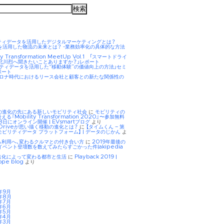
ティデータを活用したデジタルマーケティングとは？
AIを活用した物流の未来とは？ -業務効率化の具体的な方法
ity Transformation MeetUp Vol.1 「スマートドライ
 北川烈へ聞きたいことありますか？」レポート
リティデータを活用した“移動体験”の価値向上の方法」セミ
ポート
hコロナ時代におけるリース会社と顧客との新たな関係性の
Eの進化の先にある新しいモビリティ社会
に
モビリティの
る『Mobility Transformation 2020』〜参加無料
8日にオンライン開催 | EVsmartブログ
より
tDriveが思い描く移動の進化とは？
に
【タイムくん – 第
モビリティデータ プラットフォーム】 | データのじかん
よ
ら利用へ、変わるクルマとの付き合い方
に
2019年最後の
イベント登壇数を数えてみたらすごかった件|akipedia
進化によって変わる都市と生活
に
Playback 2019 |
ope blog
より
年9月
年8月
年7月
年6月
年5月
年4月
年3月