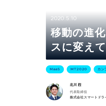
2020.5.10
移動の進化
スに変えて
MaaS
MT2020
カン
北川 烈
代表取締役
株式会社スマートドラ