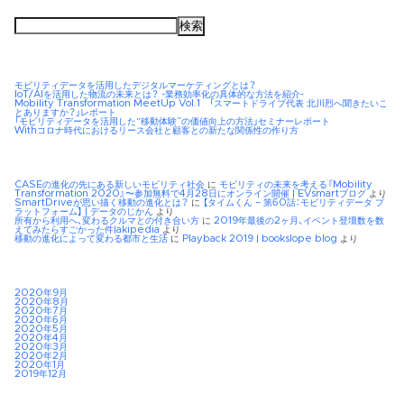
検
索:
モビリティデータを活用したデジタルマーケティングとは？
IoT/AIを活用した物流の未来とは？ -業務効率化の具体的な方法を紹介-
Mobility Transformation MeetUp Vol.1 「スマートドライブ代表 北川烈へ聞きたいこ
とありますか？」レポート
「モビリティデータを活用した“移動体験”の価値向上の方法」セミナーレポート
Withコロナ時代におけるリース会社と顧客との新たな関係性の作り方
CASEの進化の先にある新しいモビリティ社会
に
モビリティの未来を考える『Mobility
Transformation 2020』〜参加無料で4月28日にオンライン開催 | EVsmartブログ
より
SmartDriveが思い描く移動の進化とは？
に
【タイムくん – 第60話：モビリティデータ プ
ラットフォーム】 | データのじかん
より
所有から利用へ、変わるクルマとの付き合い方
に
2019年最後の2ヶ月、イベント登壇数を数
えてみたらすごかった件|akipedia
より
移動の進化によって変わる都市と生活
に
Playback 2019 | bookslope blog
より
2020年9月
2020年8月
2020年7月
2020年6月
2020年5月
2020年4月
2020年3月
2020年2月
2020年1月
2019年12月