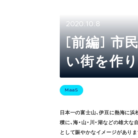
2020.10.8
[前編] 
い街を作り
す未来の都
MaaS
日本一の富士山、伊豆に熱海に浜松
積に、海・山・川・湖などの雄大
として賑やかなイメージがありま