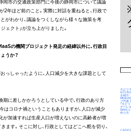
静岡市の交通政策部門に今後の静岡市について議論
が2年ほど前のこと。実際に対話を重ねると、行政で
とがわかり、議論をつくしながら様々な施策を考
ロジェクト」が立ち上がりました。
MaaSの機関プロジェクト発足の経緯以外に、行政目
ょうか？
検
索:
がおっしゃったように、人口減少を大きな課題として
モビリ
IoT/
を紹介-
Mobil
換期に差しかかろうとしている中で、行政のあり方
ブ代表
「モビ
ナーレ
今はコロナ禍ということもありますが、人口が減少
Wit
作り方
化が加速すれば生産人口が増えないのに高齢者が増
てきます。そこに対し、行政としてはどこへ舵を切り、
CAS