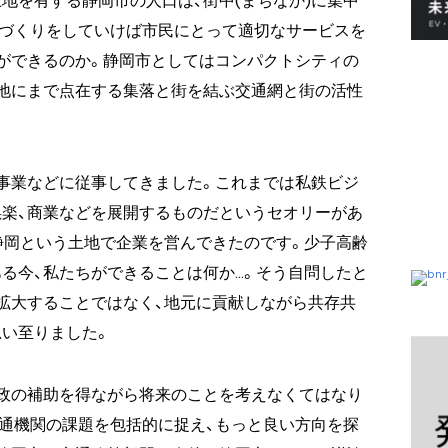
地を有する静岡市の人口は、街中(まちなか)に集中
ちづくりをしていけば市民にとって適切なサービスを
ができるのか。静岡市としてはコンパクトシティの
地にまで点在する集落と街を結ぶ交通網と街の活性
事業などに従事してきました。これまでは私鉄ビジ
楽、商業などを展開するものだというセオリーがあ
静岡という土地で企業を営んできたのです。少子高齢
る今、私たちができることは何か…。そう自問したと
拡大することではなく、地元に貢献しながら共存共
い至りました。
政の補助を得ながら将来のことを考えなくてはなり
通機関の課題を包括的に捉え、もっと良い方向を探