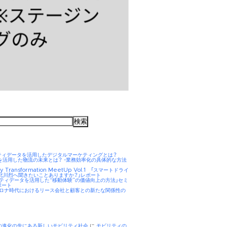
ティデータを活用したデジタルマーケティングとは？
AIを活用した物流の未来とは？ -業務効率化の具体的な方法
ity Transformation MeetUp Vol.1 「スマートドライ
 北川烈へ聞きたいことありますか？」レポート
リティデータを活用した“移動体験”の価値向上の方法」セミ
ポート
hコロナ時代におけるリース会社と顧客との新たな関係性の
Eの進化の先にある新しいモビリティ社会
に
モビリティの