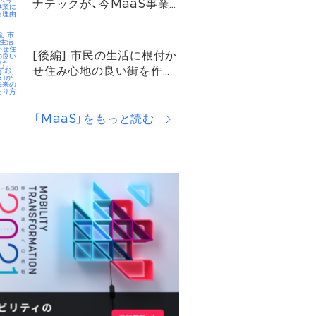
ナテックが、今MaaS事業
に参入する理由
[後編] 市民の生活に根付か
せ住み心地の良い街を作り
たい。「しずおかMaaS」が
目指す未来の都市のあり方
「MaaS」をもっと読む