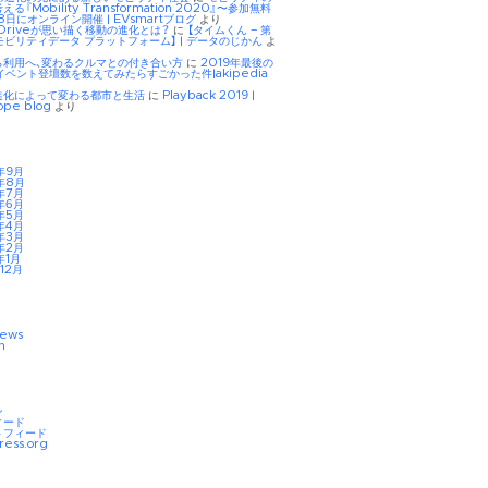
る『Mobility Transformation 2020』〜参加無料
8日にオンライン開催 | EVsmartブログ
より
tDriveが思い描く移動の進化とは？
に
【タイムくん – 第
モビリティデータ プラットフォーム】 | データのじかん
よ
ら利用へ、変わるクルマとの付き合い方
に
2019年最後の
イベント登壇数を数えてみたらすごかった件|akipedia
進化によって変わる都市と生活
に
Playback 2019 |
ope blog
より
年9月
年8月
年7月
年6月
年5月
年4月
年3月
年2月
年1月
12月
iews
n
ン
ィード
トフィード
ress.org