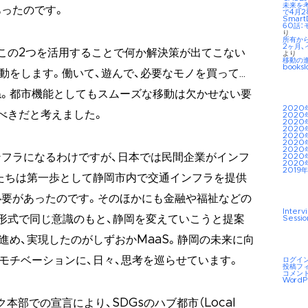
未来を考え
ったのです。
で4月2
Smar
60話：
り
所有か
2ヶ月、
。この2つを活用することで何か解決策が出てこない
より
移動の
booksl
動をします。働いて、遊んで、必要なモノを買って…
ね。都市機能としてもスムーズな移動は欠かせない要
2020
べきだと考えました。
2020
2020
2020
2020
2020
2020
フラになるわけですが、日本では民間企業がインフ
2020
2020
2019年
たちは第一歩として静岡市内で交通インフラを提供
必要があったのです。そのほかにも金融や福祉などの
Interv
形式で同じ意識のもと、静岡を変えていこうと提案
Sessio
進め、実現したのがしずおかMaaS。静岡の未来に向
モチベーションに、日々、思考を巡らせています。
ログイ
投稿フ
コメン
WordP
本部での宣言により、SDGsのハブ都市（Local