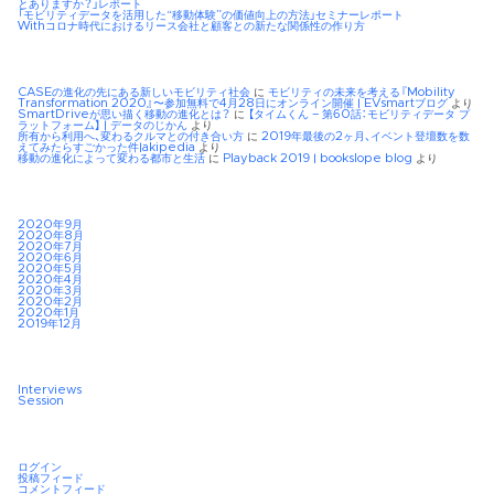
とありますか？」レポート
「モビリティデータを活用した“移動体験”の価値向上の方法」セミナーレポート
Withコロナ時代におけるリース会社と顧客との新たな関係性の作り方
CASEの進化の先にある新しいモビリティ社会
に
モビリティの未来を考える『Mobility
Transformation 2020』〜参加無料で4月28日にオンライン開催 | EVsmartブログ
より
SmartDriveが思い描く移動の進化とは？
に
【タイムくん – 第60話：モビリティデータ プ
ラットフォーム】 | データのじかん
より
所有から利用へ、変わるクルマとの付き合い方
に
2019年最後の2ヶ月、イベント登壇数を数
えてみたらすごかった件|akipedia
より
移動の進化によって変わる都市と生活
に
Playback 2019 | bookslope blog
より
2020年9月
2020年8月
2020年7月
2020年6月
2020年5月
2020年4月
2020年3月
2020年2月
2020年1月
2019年12月
Interviews
Session
ログイン
投稿フィード
コメントフィード