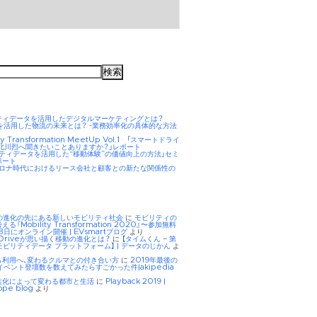
ティデータを活用したデジタルマーケティングとは？
AIを活用した物流の未来とは？ -業務効率化の具体的な方法
ity Transformation MeetUp Vol.1 「スマートドライ
 北川烈へ聞きたいことありますか？」レポート
リティデータを活用した“移動体験”の価値向上の方法」セミ
ポート
hコロナ時代におけるリース会社と顧客との新たな関係性の
Eの進化の先にある新しいモビリティ社会
に
モビリティの
る『Mobility Transformation 2020』〜参加無料
8日にオンライン開催 | EVsmartブログ
より
tDriveが思い描く移動の進化とは？
に
【タイムくん – 第
モビリティデータ プラットフォーム】 | データのじかん
よ
ら利用へ、変わるクルマとの付き合い方
に
2019年最後の
イベント登壇数を数えてみたらすごかった件|akipedia
進化によって変わる都市と生活
に
Playback 2019 |
ope blog
より