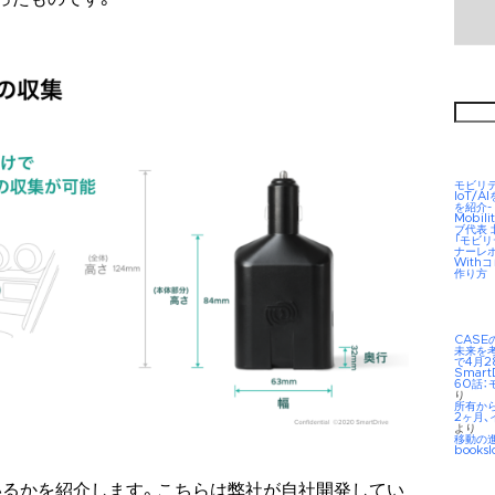
検
索:
モビリ
IoT/
を紹介-
Mobil
ブ代表
「モビ
ナーレ
Wit
作り方
CAS
未来を考え
で4月2
Smar
60話：
り
所有か
2ヶ月、
より
移動の
booksl
いるかを紹介します。こちらは弊社が自社開発してい