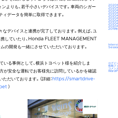
2020
フォンよりも、若干小さいデバイスです。車両のシガー
2020
2020
2020
ティデータを簡単に取得できます。
2020
2020
2020
2020
2020
2019年
々なデバイスと連携が完了しております。例えば、ユ
ていたり、Honda FLEET MANAGEMENT
Interv
テムの開発も一緒にさせていただいております。
Sessio
いている事例として、横浜トヨペット様を紹介しま
ログイ
投稿フ
コメン
の方が安全な運転でお客様先に訪問しているかを確認
WordP
いただいております。（詳細：
https://smartdrive-
pet
）