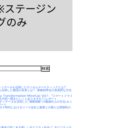
ティデータを活用したデジタルマーケティングとは？
AIを活用した物流の未来とは？ -業務効率化の具体的な方法
ity Transformation MeetUp Vol.1 「スマートドライ
 北川烈へ聞きたいことありますか？」レポート
リティデータを活用した“移動体験”の価値向上の方法」セミ
ポート
hコロナ時代におけるリース会社と顧客との新たな関係性の
Eの進化の先にある新しいモビリティ社会
に
モビリティの