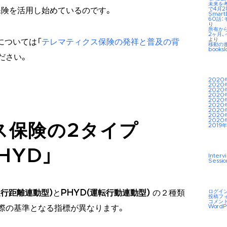
未来を考え
で4月2
険を活用し始めているのです。
Smar
60話：
り
所有か
2ヶ月、
より
については「
テレマティクス保険の発祥と普及の背
移動の
booksl
ださい。
2020
2020
2020
2020
2020
2020
2020
2020
2020
ス保険の2タイプ
2019年
HYD」
Interv
Sessio
ログイ
走行距離連動型)
と
PHYD(運転行動連動型)
の２種類
投稿フ
コメン
WordP
際の基準となる指標が異なります。