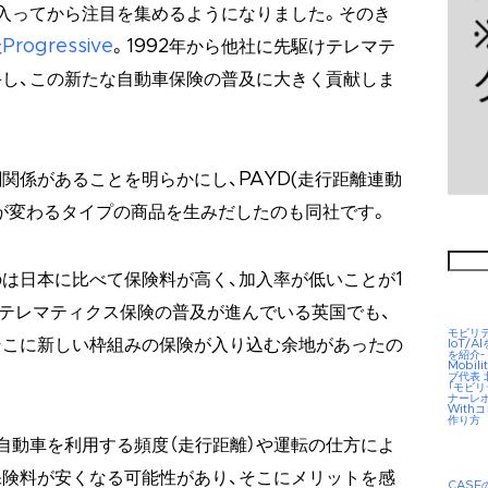
に入ってから注目を集めるようになりました。そのき
社
Progressive
。1992年から他社に先駆けテレマテ
し、この新たな自動車保険の普及に大きく貢献しま
関係があることを明らかにし、PAYD(走行距離連動
が変わるタイプの商品を生みだしたのも同社です。
検
索:
は日本に比べて保険料が高く、加入率が低いことが1
テレマティクス保険の普及が進んでいる英国でも、
モビリ
そこに新しい枠組みの保険が入り込む余地があったの
IoT/
を紹介-
Mobil
ブ代表
「モビ
ナーレ
Wit
作り方
自動車を利用する頻度（走行距離）や運転の仕方によ
険料が安くなる可能性があり、そこにメリットを感
CAS