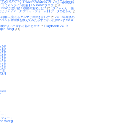
る『Mobility Transformation 2020』〜参加無料
8日にオンライン開催 | EVsmartブログ
より
tDriveが思い描く移動の進化とは？
に
【タイムくん – 第
モビリティデータ プラットフォーム】 | データのじかん
よ
ら利用へ、変わるクルマとの付き合い方
に
2019年最後の
イベント登壇数を数えてみたらすごかった件|akipedia
進化によって変わる都市と生活
に
Playback 2019 |
ope blog
より
年9月
年8月
年7月
年6月
年5月
年4月
年3月
年2月
年1月
12月
iews
n
ン
ィード
トフィード
ress.org