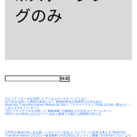
検
索:
モビリティデータを活用したデジタルマーケティングとは？
IoT/AIを活用した物流の未来とは？ -業務効率化の具体的な方法を紹介-
Mobility Transformation MeetUp Vol.1 「スマートドライブ代表 北川烈へ聞きたいこ
とありますか？」レポート
「モビリティデータを活用した“移動体験”の価値向上の方法」セミナーレポート
Withコロナ時代におけるリース会社と顧客との新たな関係性の作り方
CASEの進化の先にある新しいモビリティ社会
に
モビリティの未来を考える『Mobility
Transformation 2020』〜参加無料で4月28日にオンライン開催 | EVsmartブログ
より