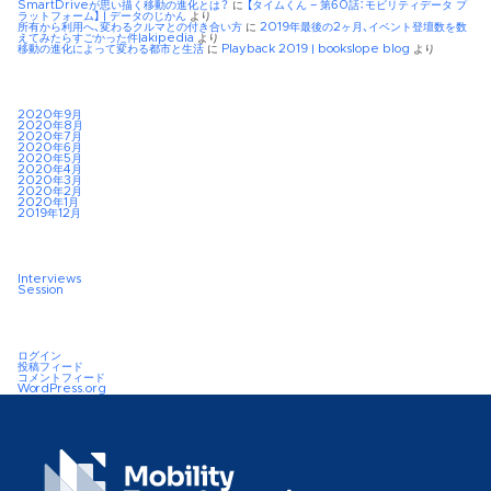
SmartDriveが思い描く移動の進化とは？
に
【タイムくん – 第60話：モビリティデータ プ
ラットフォーム】 | データのじかん
より
所有から利用へ、変わるクルマとの付き合い方
に
2019年最後の2ヶ月、イベント登壇数を数
えてみたらすごかった件|akipedia
より
移動の進化によって変わる都市と生活
に
Playback 2019 | bookslope blog
より
2020年9月
2020年8月
2020年7月
2020年6月
2020年5月
2020年4月
2020年3月
2020年2月
2020年1月
2019年12月
Interviews
Session
ログイン
投稿フィード
コメントフィード
WordPress.org