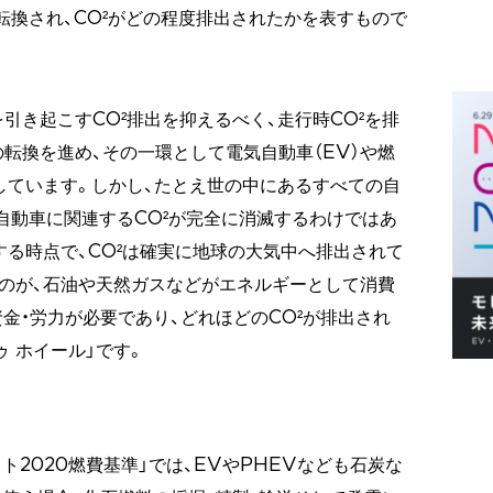
転換され、CO²がどの程度排出されたかを表すもので
引き起こすCO²排出を抑えるべく、走行時CO²を排
の転換を進め、その一環として電気自動車（EV）や燃
としています。しかし、たとえ世の中にあるすべての自
、自動車に関連するCO²が完全に消滅するわけではあ
する時点で、CO²は確実に地球の大気中へ排出されて
のが、石油や天然ガスなどがエネルギーとして消費
金・労力が必要であり、どれほどのCO²が排出され
ゥ ホイール」です。
スト2020燃費基準」では、EVやPHEVなども石炭な