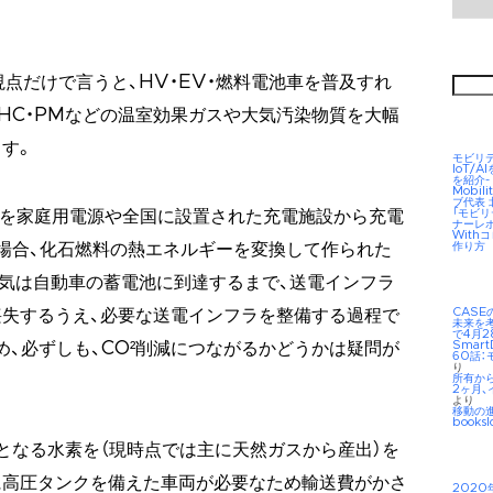
検
視点だけで言うと、HV・EV・燃料電池車を普及すれ
索:
、HC・PMなどの温室効果ガスや大気汚染物質を大幅
す。
モビリ
IoT/
を紹介-
Mobil
ブ代表
「モビ
気を家庭用電源や全国に設置された充電施設から充電
ナーレ
Wit
作り方
場合、化石燃料の熱エネルギーを変換して作られた
気は自動車の蓄電池に到達するまで、送電インフラ
CAS
失するうえ、必要な送電インフラを整備する過程で
未来を考え
で4月2
Smar
め、必ずしも、CO²削減につながるかどうかは疑問が
60話：
り
所有か
2ヶ月、
より
移動の
booksl
となる水素を（現時点では主に天然ガスから産出）を
に高圧タンクを備えた車両が必要なため輸送費がかさ
2020