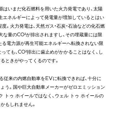
源はいまだ化石燃料を用いた火力発電であり、太陽
再生エネルギーによって発電量が増加しているとはい
％程度。火力発電は、天然ガス・石炭・石油などの化石燃
大な量のCO²が排出されますし、その埋蔵量には限
たる電力源が再生可能エネルギーへ転換されない限
っても、CO²排出に歯止めがかかることはなく、し
るときがやってくるのです。
ある従来の内燃自動車をEVに転換できれば、十分に
しょう。国や巨大自動車メーカーがゼロエミッション
 トゥ ホイールではなく、ウェル トゥ ホイールの
かもしれません。