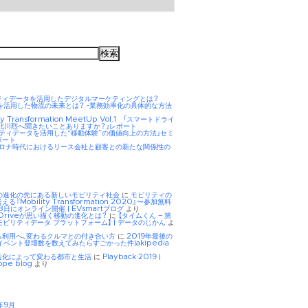
ティデータを活用したデジタルマーケティングとは？
AIを活用した物流の未来とは？ -業務効率化の具体的な方法
ity Transformation MeetUp Vol.1 「スマートドライ
 北川烈へ聞きたいことありますか？」レポート
リティデータを活用した“移動体験”の価値向上の方法」セミ
ポート
hコロナ時代におけるリース会社と顧客との新たな関係性の
Eの進化の先にある新しいモビリティ社会
に
モビリティの
る『Mobility Transformation 2020』〜参加無料
8日にオンライン開催 | EVsmartブログ
より
tDriveが思い描く移動の進化とは？
に
【タイムくん – 第
モビリティデータ プラットフォーム】 | データのじかん
よ
ら利用へ、変わるクルマとの付き合い方
に
2019年最後の
イベント登壇数を数えてみたらすごかった件|akipedia
進化によって変わる都市と生活
に
Playback 2019 |
ope blog
より
年9月