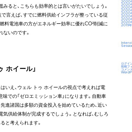
2020
2020
鑑みると、こちらも効率的とは言いがたいでしょう。
2020
2020
2020
視点で言えば、すでに燃料供給インフラが整っている従
2020
2020
2020
や燃料電池車の方がエネルギー効率に優れCO²削減に
2019年
れないのです。
Interv
Sessio
ログイ
投稿フ
ゥ ホイール」
コメン
WordP
はいえ、ウェル トゥ ホイールの視点で考えれば電
の意味での「ゼロエミッション車」になります。自動車
先進諸国は多額の資金投入を始めているため、近い
電気供給体制が完成するでしょう。となれば、むしろ
ると考えられます。