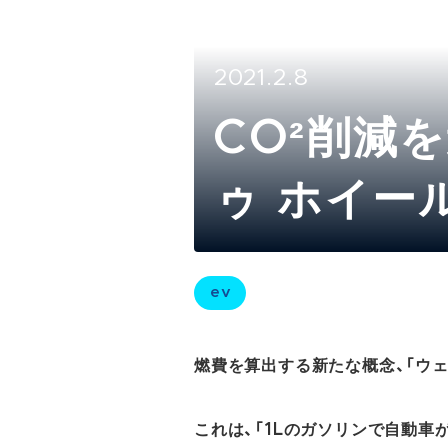
2021.2.8
CO²削減
ゥ ホイール(
ev
燃費を算出する新たな概念、「ウ
これは、「1Lのガソリンで自動