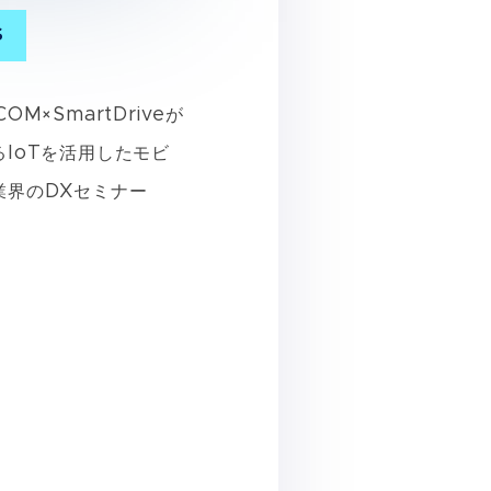
S
OM×SmartDriveが
るIoTを活用したモビ
業界のDXセミナー