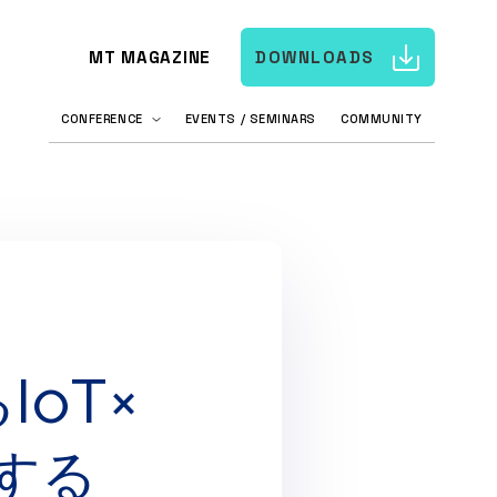
MT MAGAZINE
DOWNLOADS
CONFERENCE
EVENTS / SEMINARS
COMMUNITY
oT×
する