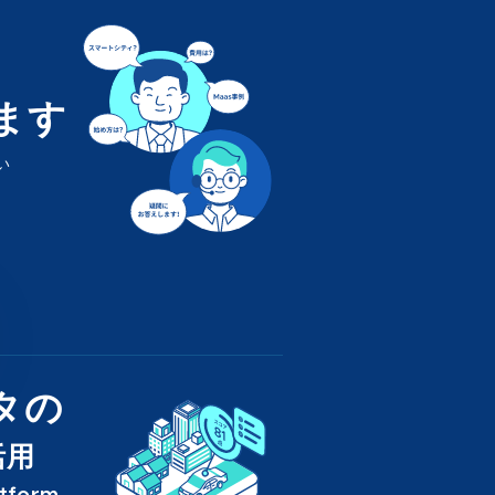
ます
い
タの
活用