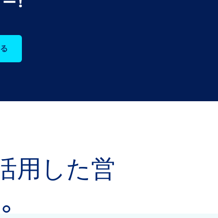
ー！
る
活用した営
。