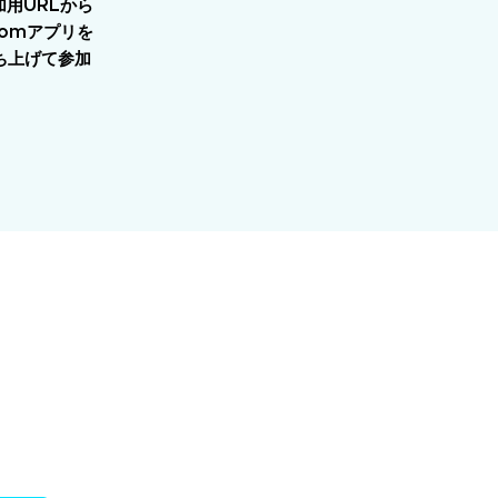
加用URLから
oomアプリを
ち上げて参加