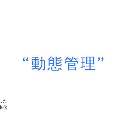
“動態管理”
用した
率化