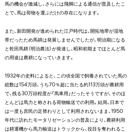
馬の機会が激減し、さらには飛脚による通信が普及したこ
とで、馬は荷物を運ぶだけの存在になります。
また、新田開発が進められた江戸時代は、開拓地帯が湿地
帯だったため馬耕は発展しませんでしたが、明治期になる
と乾田馬耕（明治農法）が発達し、昭和初期までほとんど馬
の用途は農耕になっていきます。
1932年の史料によると、この頃全国で飼養されていた馬の
総数は154万頭、うち70％超に当たる約113万頭が農耕用
で、残る30万頭程度が「馬車用」だったそうですが、そのほ
とんどは馬力と称される荷物輸送での利用。結局、日本で
は一度も庶民の足替わりとして利用されないまま、1950
年代に訪れたモータリゼーションの普及により、農耕利用
は耕運機から馬力輸送はトラックから、役目を奪われるこ