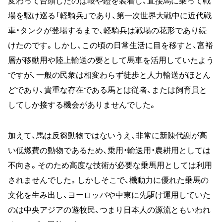
変わって台頭したのは鞍や鐙を装着し、直接馬に乗って戦
場を駆け巡る「軽騎兵」であり、第一次世界大戦中に近代戦
車・タンクが登場するまで、軽騎兵は戦場の花形であり続
けたのです。しかし、この頃の日常生活に目を移すと、富裕
層が移動用や陸上輸送の要として馬車を活用していたよう
ですが、一般の民衆は相変わらず徒歩と人力輸送がほとん
どであり、貴重な存在である馬とは従者、または飼育員と
してしか接する機会がありませんでした。
加えて、馬は反芻動物ではないうえ、非常に新陳代謝が高
い低燃費の動物であるため、乗用・輸送用・農耕用としては
不向き。そのため高度な技術が必要な乗馬用としては利用
されませんでした。しかしそこで、機動力に優れた乗馬の
文化を生み出し、ヨーロッパや中東に先駆け運用していた
のは中央アジアの遊牧民、つまり日本人の源流ともいわれ