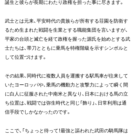
誕生と彼らが長期にわたり政権を担った事に尽きます。
武士とは元来、平安時代の貴族らが所有する荘園を防衛す
るため生まれた戦闘を生業とする職能集団を言いますが、
平家の台頭と滅亡を経て政権を握った源氏を始めとする武
士たちは、帯刀とともに乗馬を特権階級を示すシンボルと
して位置づけます。
その結果、同時代に複数人員を運搬する駅馬車が往来して
いたヨーロッパや、乗馬の機動力と攻撃力によって瞬く間
に白人に征服された中南米と異なり、日本における馬の立
ち位置は、戦闘では弥生時代と同じ「飾り」、日常利用は通
信手段でしかなかったのです。
ここで、「ちょっと待って！最強と謳われた武田の騎馬隊は