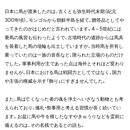
日本に馬が渡来したのは、古くとも弥生時代末期（紀元
300年頃）、モンゴルから朝鮮半島を経て、贈答品としてや
ってきたのがはじめだと言われています。4～5世紀には
乗馬の風習も伝わったようで、古墳時代の遺跡からは馬具
を装着した馬の埴輪も出土していますが、当時馬を所有し
乗っていたのは一族の首長など、限られた立場のものだけ
でした。軍事利用が主であった点は海外とそれほど変わり
ませんが、日本における馬は戦闘力としてではなく、国力
や主張の権威を示す「飾り」にすぎませんでした。
また、馬は亡くなった者の魂を浄土へいざなう動物とも考
えられており、儀礼・祭事用と考える習慣が長く続いてい
ます。お盆に馬や牛を模したなすやきゅうりなどを霊前に
備えるのは、その名残であるとの説も。