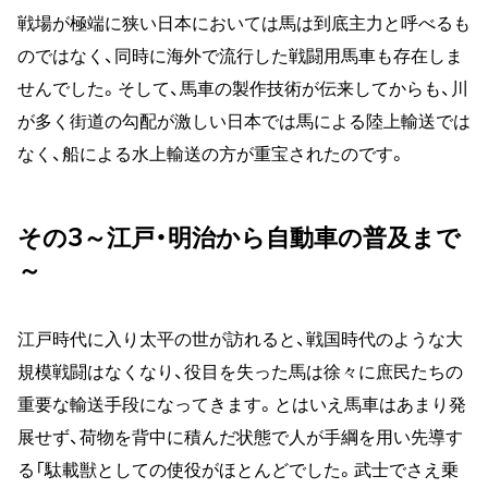
戦場が極端に狭い日本においては馬は到底主力と呼べるも
のではなく、同時に海外で流行した戦闘用馬車も存在しま
せんでした。そして、馬車の製作技術が伝来してからも、川
が多く街道の勾配が激しい日本では馬による陸上輸送では
なく、船による水上輸送の方が重宝されたのです。
その3～江戸・明治から自動車の普及まで
～
江戸時代に入り太平の世が訪れると、戦国時代のような大
規模戦闘はなくなり、役目を失った馬は徐々に庶民たちの
重要な輸送手段になってきます。とはいえ馬車はあまり発
展せず、荷物を背中に積んだ状態で人が手綱を用い先導す
る「駄載獣としての使役がほとんどでした。武士でさえ乗