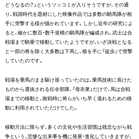
どうなるの？」というツッコミが入りそうですが、その通
り、戦国時代を題材にした映像作品では多数の騎馬隊が相
手に突撃する様が描かれています。しかし近年の研究によ
ると、確かに数百・数千規模の騎馬隊が編成され、武士は合
戦場まで騎乗で移動していたようですが、いざ決戦となる
と一部の将を除く大多数は下馬し、槍を手に「徒歩」で突撃
していたのです。
戦場を乗馬のまま駆け巡っていたのは、乗馬技術に長けた
ものから選抜される伝令部隊、「母衣衆」だけで、馬は合戦
場までの移動と、敗戦時に将らがいち早く逃れるための移
動に利用されていただけでした。
移動方法に限らず、多くの文化や生活習慣は残念ながら戦
争という、悲惨な出来事を機に発展・進化していきますが、