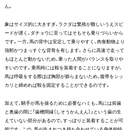
ん。
象はサイズ的に大きすぎ、ラクダは繁殖が難しいうえスピ
ードが遅く、ダチョウに至ってはそもそも乗りづらいから
です。一方、馬の背中は安定して乗りやすく、肉食動物より
強靭かつまっすぐな背骨を有します。さらに高速で走って
もほとんど動かないため、乗った人間がバランスを取りや
すいのです。乗馬時には鞍を装着することになりますが、
馬は呼吸をする際ほぼ胸部が膨らまないため、腹帯をシッ
カリと締めれば鞍を固定することができるのです。
加えて、騎手が馬を操るために必要なハミも、馬には前歯
と奥歯の間に「歯槽間縁（しそうかんえん）」という歯の生
えていない部分があるので、すっぽりと装着することが可
能です。この、馬が生まれつき持ち合わせている身体的特