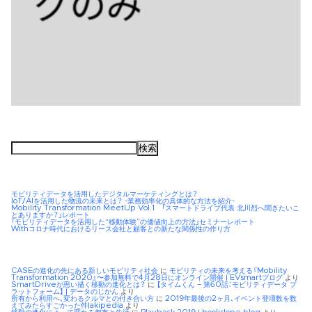
検
索:
モビリティデータを活用したデジタルマーケティングとは？
IoT/AIを活用した物流の未来とは？ -業務効率化の具体的な方法を紹介-
Mobility Transformation MeetUp Vol.1 「スマートドライブ代表 北川烈へ聞きたいこ
とありますか？」レポート
「モビリティデータを活用した“移動体験”の価値向上の方法」セミナーレポート
Withコロナ時代におけるリース会社と顧客との新たな関係性の作り方
CASEの進化の先にある新しいモビリティ社会
に
モビリティの未来を考える『Mobility
Transformation 2020』〜参加無料で4月28日にオンライン開催 | EVsmartブログ
より
SmartDriveが思い描く移動の進化とは？
に
【タイムくん – 第60話：モビリティデータ プ
ラットフォーム】 | データのじかん
より
所有から利用へ、変わるクルマとの付き合い方
に
2019年最後の2ヶ月、イベント登壇数を数
えてみたらすごかった件|akipedia
より