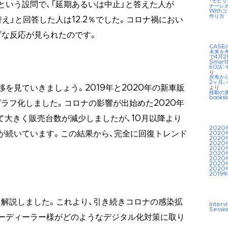
「モビ
という設問で、「延期あるいは中止」と答えた人が
ナーレ
Wit
作り方
替え」と回答した人は12.2％でした。コロナ禍におい
ブな反応が見られたのです。
CAS
未来を考え
で4月2
Smar
60話：
り
所有か
2ヶ月、
を見ていきましょう。2019年と2020年の新車販
より
移動の
booksl
ラフ化しました。コロナの影響が出始めた2020年
して大きく販売台数が減少しましたが、10月以降より
2020
が続いています。この結果から、完全に回復トレンド
2020
2020
2020
2020
2020
2020
2020
2020
2019年
解説しました。これより、引き続きコロナの感染拡
Interv
Sessio
ーディーラー様がどのようなデジタル化対策に取り