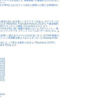
リティデータを活用した“移動体験”の価値向上の方法」セミ
ポート
hコロナ時代におけるリース会社と顧客との新たな関係性の
Eの進化の先にある新しいモビリティ社会
に
モビリティの
る『Mobility Transformation 2020』〜参加無料
8日にオンライン開催 | EVsmartブログ
より
tDriveが思い描く移動の進化とは？
に
【タイムくん – 第
モビリティデータ プラットフォーム】 | データのじかん
よ
ら利用へ、変わるクルマとの付き合い方
に
2019年最後の
イベント登壇数を数えてみたらすごかった件|akipedia
進化によって変わる都市と生活
に
Playback 2019 |
ope blog
より
年9月
年8月
年7月
年6月
年5月
年4月
年3月
年2月
年1月
12月
iews
n