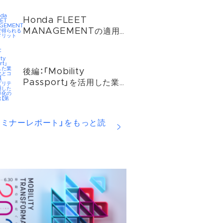
ケティング〜」セミナーレ
ポート
Honda FLEET
MANAGEMENTの適用
で得られる３つのメリット
後編：「Mobility
Passport」を活用した業
務効率化とコスト削減 〜
モビリティを活用した業務
効率化の方法とは【第二
セミナーレポート」をもっと読
部】〜