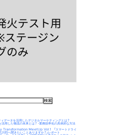
ティデータを活用したデジタルマーケティングとは？
AIを活用した物流の未来とは？ -業務効率化の具体的な方法
ity Transformation MeetUp Vol.1 「スマートドライ
 北川烈へ聞きたいことありますか？」レポート