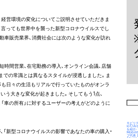
、経営環境の変化についてご説明させていただきま
何と言っても世界中を襲った新型コロナウイルスでし
動車販売業界、消費社会には次のような変化が訪れ
短時間営業、在宅勤務の導入、オンライン会議、店舗
今までの常識とは異なるスタイルが浸透しました。ま
事も日々の生活もリアルで行っていたものがオンラ
という大きな変化が起きました。そしてもう1点、
検
では、「車の所有」に対するユーザーの考えがどのように
索:
モビリ
IoT/
を紹介-
、「新型コロナウイルスの影響であなたの車の購入・
Mobil
ブ代表