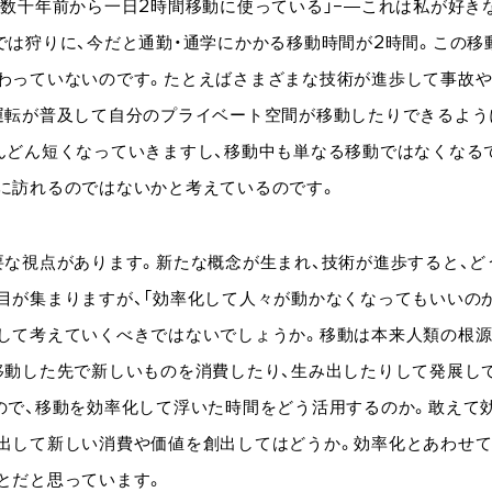
は数千年前から一日2時間移動に使っている」−―これは私が好き
では狩りに、今だと通勤・通学にかかる移動時間が2時間。この移
わっていないのです。たとえばさまざまな技術が進歩して事故
運転が普及して自分のプライベート空間が移動したりできるよう
んどん短くなっていきますし、移動中も単なる移動ではなくなる
に訪れるのではないかと考えているのです。
要な視点があります。新たな概念が生まれ、技術が進歩すると、ど
目が集まりますが、「効率化して人々が動かなくなってもいいの
して考えていくべきではないでしょうか。移動は本来人類の根
移動した先で新しいものを消費したり、生み出したりして発展し
ので、移動を効率化して浮いた時間をどう活用するのか。敢えて
出して新しい消費や価値を創出してはどうか。効率化とあわせ
とだと思っています。