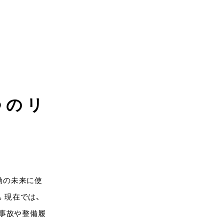
つのリ
動の未来に使
。現在では、
は事故や整備履