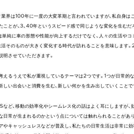
ィ業界は100年に一度の大変革期と言われていますが、私自身はこ
たことが、3、40年というスピード感で同じような変化を生むだ
は単純に車の形態や性能が向上するだけでなく、人々の生活やコ
生活そのものが大きく変化する時代が訪れることを意味します。
説明させていただきます。
考えるうえで私が重視しているテーマは2つです。1つが日常的
が新しい出会いと消費を生む、新しい何かを生み出していくことで
aaSなど、移動の効率化やシームレス化の話はよく耳にしますが、
な日常が生まれるのかという点については触れられることがあ
アやキャッシュレスなどが普及し、私たちの日常生活は非常に効