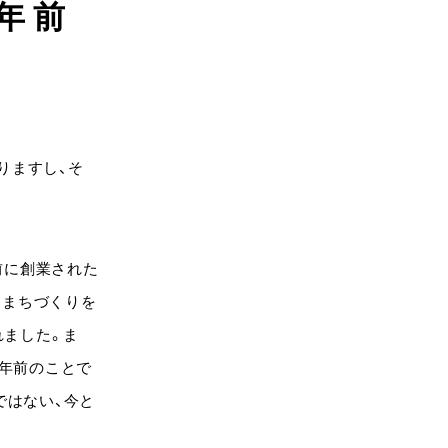
0年前
りますし、そ
ど前に創業された
、まちづくりを
れました。ま
0年前のことで
ではない、今と