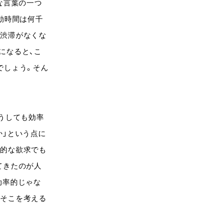
な言葉の一つ
動時間は何千
や渋滞がなくな
になると、こ
でしょう。そん
うしても効率
か」という点に
源的な欲求でも
てきたのが人
効率的じゃな
てそこを考える