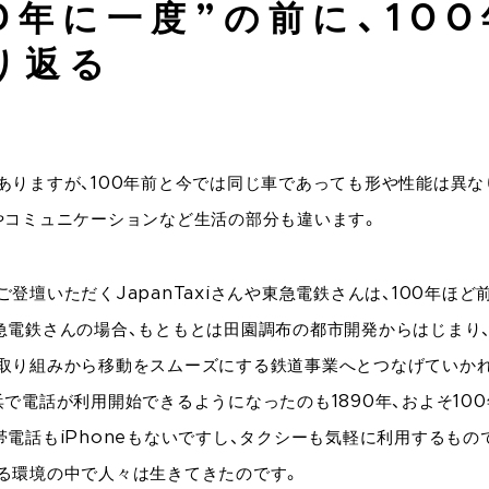
00年に一度”の前に、10
り返る
ありますが、100年前と今では同じ車であっても形や性能は異な
やコミュニケーションなど生活の部分も違います。
登壇いただくJapanTaxiさんや東急電鉄さんは、100年ほ
急電鉄さんの場合、もともとは田園調布の都市開発からはじまり
取り組みから移動をスムーズにする鉄道事業へとつなげていか
浜で電話が利用開始できるようになったのも1890年、およそ10
帯電話もiPhoneもないですし、タクシーも気軽に利用するもの
る環境の中で人々は生きてきたのです。