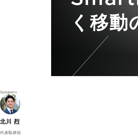
く移動
Speakers
北川 烈
代表取締役