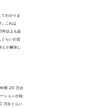
えてわかりま
す。これは
 万件以上も起
 人ぐらいの交
何とか解決し
間 20 万台
ゼーションが始
0 万台ぐらい