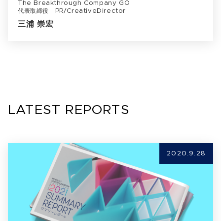
The Breakthrough Company GO
代表取締役 PR/CreativeDirector
三浦 崇宏
LATEST REPORTS
2020.9.28