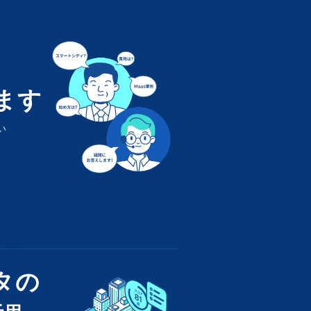
ます
い
タの