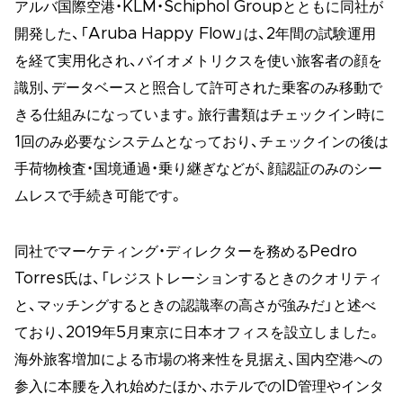
アルバ国際空港・KLM・Schiphol Groupとともに同社が
開発した、「Aruba Happy Flow」は、2年間の試験運用
を経て実用化され、バイオメトリクスを使い旅客者の顔を
識別、データベースと照合して許可された乗客のみ移動で
きる仕組みになっています。旅行書類はチェックイン時に
1回のみ必要なシステムとなっており、チェックインの後は
手荷物検査・国境通過・乗り継ぎなどが、顔認証のみのシー
ムレスで手続き可能です。
同社でマーケティング・ディレクターを務めるPedro
Torres氏は、「レジストレーションするときのクオリティ
と、マッチングするときの認識率の高さが強みだ」と述べ
ており、2019年5月東京に日本オフィスを設立しました。
海外旅客増加による市場の将来性を見据え、国内空港への
参入に本腰を入れ始めたほか、ホテルでのID管理やインタ