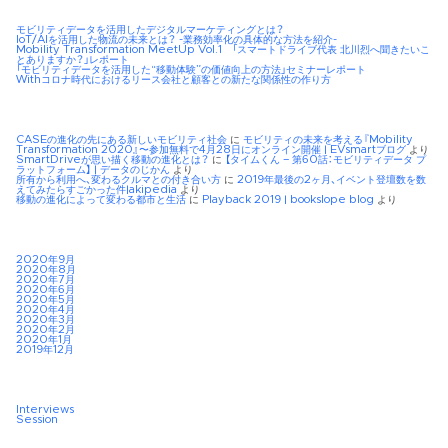
モビリティデータを活用したデジタルマーケティングとは？
IoT/AIを活用した物流の未来とは？ -業務効率化の具体的な方法を紹介-
Mobility Transformation MeetUp Vol.1 「スマートドライブ代表 北川烈へ聞きたいこ
とありますか？」レポート
「モビリティデータを活用した“移動体験”の価値向上の方法」セミナーレポート
Withコロナ時代におけるリース会社と顧客との新たな関係性の作り方
CASEの進化の先にある新しいモビリティ社会
に
モビリティの未来を考える『Mobility
Transformation 2020』〜参加無料で4月28日にオンライン開催 | EVsmartブログ
より
SmartDriveが思い描く移動の進化とは？
に
【タイムくん – 第60話：モビリティデータ プ
ラットフォーム】 | データのじかん
より
所有から利用へ、変わるクルマとの付き合い方
に
2019年最後の2ヶ月、イベント登壇数を数
えてみたらすごかった件|akipedia
より
移動の進化によって変わる都市と生活
に
Playback 2019 | bookslope blog
より
2020年9月
2020年8月
2020年7月
2020年6月
2020年5月
2020年4月
2020年3月
2020年2月
2020年1月
2019年12月
Interviews
Session