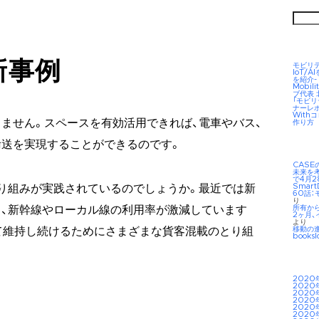
検
索:
新事例
モビリ
IoT/
を紹介-
Mobil
ブ代表
「モビ
ナーレ
Wit
ません。スペースを有効活用できれば、電車やバス、
作り方
送を実現することができるのです。
CAS
未来を考え
で4月2
Smar
り組みが実践されているのでしょうか。最近では新
60話：
り
所有か
、新幹線やローカル線の利用率が激減しています
2ヶ月、
より
移動の
て維持し続けるためにさまざまな貨客混載のとり組
booksl
2020
2020
2020
2020
2020
2020