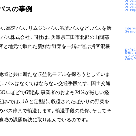
2020
2020
2020
バスの事例
2019年
ス、高速バス、リムジンバス、観光バスなど、バスを活
Interv
Sessio
バス株式会社。同社は、兵庫県三田市北部の山間部
乗客と地元で取れた新鮮な野菜を一緒に運ぶ貨客混載
ログイ
投稿フ
コメン
WordP
地域と共に新たな収益化モデルを探ろうとしていま
く、バスはなくてはならない交通手段です。国土交通
50年ほどで6割減、事業者のおよそ74%が厳しい経
組みでは、JAと定型詩、収穫されたばかりの野菜を
のバス停まで輸送します。輸送手段の確保、そしてそ
地域の課題解決に取り組んでいるのです。