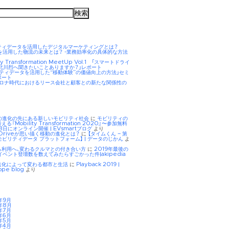
ティデータを活用したデジタルマーケティングとは？
AIを活用した物流の未来とは？ -業務効率化の具体的な方法
ity Transformation MeetUp Vol.1 「スマートドライ
 北川烈へ聞きたいことありますか？」レポート
リティデータを活用した“移動体験”の価値向上の方法」セミ
ポート
hコロナ時代におけるリース会社と顧客との新たな関係性の
Eの進化の先にある新しいモビリティ社会
に
モビリティの
る『Mobility Transformation 2020』〜参加無料
8日にオンライン開催 | EVsmartブログ
より
tDriveが思い描く移動の進化とは？
に
【タイムくん – 第
モビリティデータ プラットフォーム】 | データのじかん
よ
ら利用へ、変わるクルマとの付き合い方
に
2019年最後の
イベント登壇数を数えてみたらすごかった件|akipedia
進化によって変わる都市と生活
に
Playback 2019 |
ope blog
より
年9月
年8月
年7月
年6月
年5月
年4月