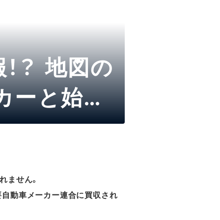
！？ 地図の
ーカーと始め
れません。
要自動車メーカー連合に買収され