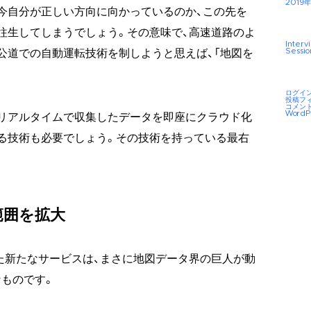
2019年
今自分が正しい方向に向かっているのか、この先を
往生してしまうでしょう。その意味で、高速道路のよ
Interv
Sessio
公道での自動運転技術を制しようと思えば、「地図を
ログイ
投稿フ
コメン
WordP
リアルタイムで収集したデータを即座にクラウド化
る技術も必要でしょう。その技術を持っている最右
範囲を拡大
した新たなサービスは、まさに地図データ界の巨人が動
ものです。