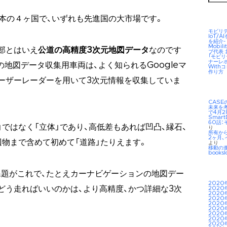
日本の４ヶ国で、いずれも先進国の大市場です。
モビリ
IoT/
を紹介-
Mobil
部とはいえ
公道の高精度3次元地図データ
なのです
ブ代表
「モビ
ナーレ
の地図データ収集用車両は、よく知られるGoogleマ
Wit
作り方
ーザーレーダーを用いて3次元情報を収集していま
CAS
未来を考え
で4月2
Smar
60話：
ではなく「立体」であり、高低差もあれば凹凸、縁石、
り
所有か
2ヶ月、
辺物まで含めて初めて「道路」たりえます。
より
移動の
booksl
題がこれで、たとえカーナビゲーションの地図デー
2020
どう走ればいいのかは、より高精度、かつ詳細な3次
2020
2020
2020
2020
2020
2020
2020
2020