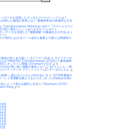
ティデータを活用したデジタルマーケティングとは？
AIを活用した物流の未来とは？ -業務効率化の具体的な方法
ity Transformation MeetUp Vol.1 「スマートドライ
 北川烈へ聞きたいことありますか？」レポート
リティデータを活用した“移動体験”の価値向上の方法」セミ
ポート
hコロナ時代におけるリース会社と顧客との新たな関係性の
Eの進化の先にある新しいモビリティ社会
に
モビリティの
る『Mobility Transformation 2020』〜参加無料
8日にオンライン開催 | EVsmartブログ
より
tDriveが思い描く移動の進化とは？
に
【タイムくん – 第
モビリティデータ プラットフォーム】 | データのじかん
よ
ら利用へ、変わるクルマとの付き合い方
に
2019年最後の
イベント登壇数を数えてみたらすごかった件|akipedia
進化によって変わる都市と生活
に
Playback 2019 |
ope blog
より
年9月
年8月
年7月
年6月
年5月
年4月
年3月
年2月
年1月