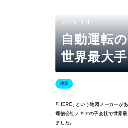
2016.11.4
自動運転の
世界最大手
る新サー
地図
「HERE」という地図メーカー
通信会社ノキアの子会社で世界最
ました。