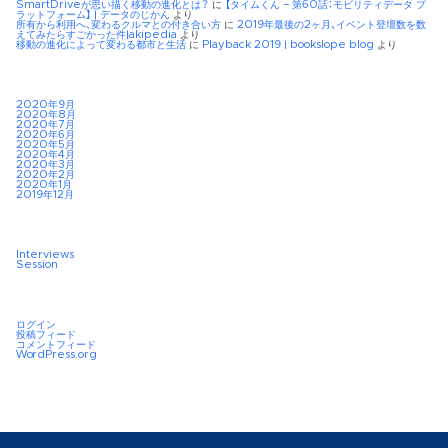
SmartDriveが思い描く移動の進化とは？
に
【タイムくん – 第60話：モビリティデータ プ
ラットフォーム】 | データのじかん
より
所有から利用へ、変わるクルマとの付き合い方
に
2019年最後の2ヶ月、イベント登壇数を数
えてみたらすごかった件|akipedia
より
移動の進化によって変わる都市と生活
に
Playback 2019 | bookslope blog
より
2020年9月
2020年8月
2020年7月
2020年6月
2020年5月
2020年4月
2020年3月
2020年2月
2020年1月
2019年12月
Interviews
Session
ログイン
投稿フィード
コメントフィード
WordPress.org