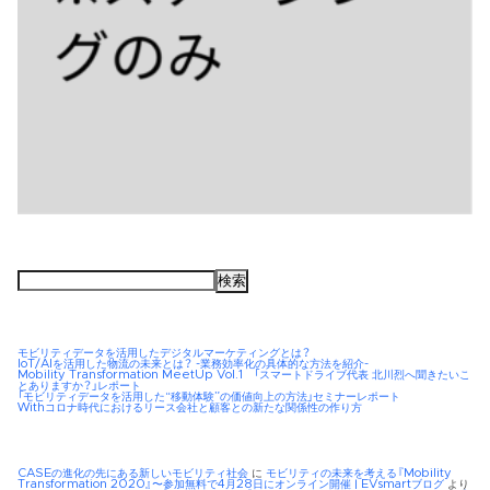
検
索:
モビリティデータを活用したデジタルマーケティングとは？
IoT/AIを活用した物流の未来とは？ -業務効率化の具体的な方法を紹介-
Mobility Transformation MeetUp Vol.1 「スマートドライブ代表 北川烈へ聞きたいこ
とありますか？」レポート
「モビリティデータを活用した“移動体験”の価値向上の方法」セミナーレポート
Withコロナ時代におけるリース会社と顧客との新たな関係性の作り方
CASEの進化の先にある新しいモビリティ社会
に
モビリティの未来を考える『Mobility
Transformation 2020』〜参加無料で4月28日にオンライン開催 | EVsmartブログ
より