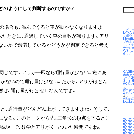
どのようにして判断するのですか？
検
索:
の場合も、混んでくると車が動かなくなりますよ
モビリ
IoT/
見たときに、通過していく車の台数が減ります。アリ
を紹介-
Mobil
ブ代表
ないかで渋滞しているかどうかが判定できると考え
「モビ
ナーレ
Wit
作り方
CAS
と同じです。アリが一匹なら通行量が少ない。逆にあ
未来を考え
で4月2
Smar
かないので通行量は少ない。だから、アリがほとん
60話：
り
所有か
態は、通行量がほぼゼロなんですよ。
2ヶ月、
より
移動の
booksl
と、通行量がどんどん上がってきますよね。そして、
になる。このピークから先、三角形の頂点を下るとこ
2020
2020
2020
私の中で、数学とアリがくっついた瞬間ですね。
2020
2020