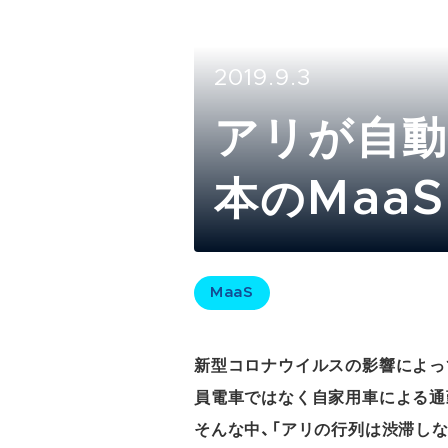
2019.9.3
アリが自動
本のMaa
MaaS
新型コロナウイルスの影響によっ
員電車ではなく自家用車による通
そんな中、「アリの行列は渋滞し