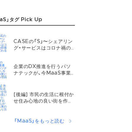
aS」タグ Pick Up
CASEの「S」〜シェアリン
グ・サービスはコロナ禍の
前後でどう変わるのか？
企業のDX推進を行うパソ
ナテックが、今MaaS事業
に参入する理由
[後編] 市民の生活に根付か
せ住み心地の良い街を作り
たい。「しずおかMaaS」が
目指す未来の都市のあり方
「MaaS」をもっと読む