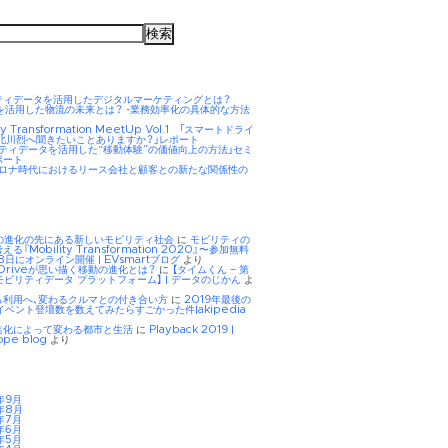
ティデータを活用したデジタルマーケティングとは？
AIを活用した物流の未来とは？ -業務効率化の具体的な方法
ity Transformation MeetUp Vol.1 「スマートドライ
 北川烈へ聞きたいことありますか？」レポート
リティデータを活用した“移動体験”の価値向上の方法」セミ
ポート
hコロナ時代におけるリース会社と顧客との新たな関係性の
Eの進化の先にある新しいモビリティ社会
に
モビリティの
る『Mobility Transformation 2020』〜参加無料
8日にオンライン開催 | EVsmartブログ
より
tDriveが思い描く移動の進化とは？
に
【タイムくん – 第
モビリティデータ プラットフォーム】 | データのじかん
よ
ら利用へ、変わるクルマとの付き合い方
に
2019年最後の
イベント登壇数を数えてみたらすごかった件|akipedia
進化によって変わる都市と生活
に
Playback 2019 |
ope blog
より
年9月
年8月
年7月
年6月
年5月