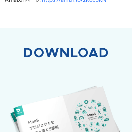
Amazonページ：
https://amzn.to/2K8cSRN
DOWNLOAD