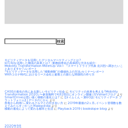
検
索:
モビリティデータを活用したデジタルマーケティングとは？
IoT/AIを活用した物流の未来とは？ -業務効率化の具体的な方法を紹介-
Mobility Transformation MeetUp Vol.1 「スマートドライブ代表 北川烈へ聞きたいこ
とありますか？」レポート
「モビリティデータを活用した“移動体験”の価値向上の方法」セミナーレポート
Withコロナ時代におけるリース会社と顧客との新たな関係性の作り方
CASEの進化の先にある新しいモビリティ社会
に
モビリティの未来を考える『Mobility
Transformation 2020』〜参加無料で4月28日にオンライン開催 | EVsmartブログ
より
SmartDriveが思い描く移動の進化とは？
に
【タイムくん – 第60話：モビリティデータ プ
ラットフォーム】 | データのじかん
より
所有から利用へ、変わるクルマとの付き合い方
に
2019年最後の2ヶ月、イベント登壇数を数
えてみたらすごかった件|akipedia
より
移動の進化によって変わる都市と生活
に
Playback 2019 | bookslope blog
より
2020年9月