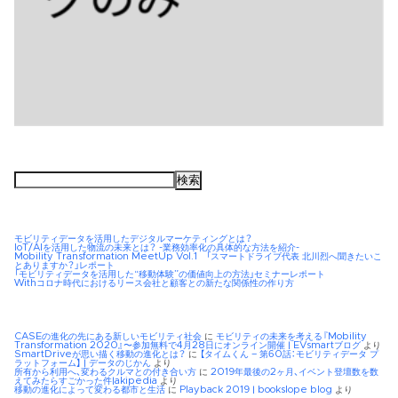
検
索:
モビリティデータを活用したデジタルマーケティングとは？
IoT/AIを活用した物流の未来とは？ -業務効率化の具体的な方法を紹介-
Mobility Transformation MeetUp Vol.1 「スマートドライブ代表 北川烈へ聞きたいこ
とありますか？」レポート
「モビリティデータを活用した“移動体験”の価値向上の方法」セミナーレポート
Withコロナ時代におけるリース会社と顧客との新たな関係性の作り方
CASEの進化の先にある新しいモビリティ社会
に
モビリティの未来を考える『Mobility
Transformation 2020』〜参加無料で4月28日にオンライン開催 | EVsmartブログ
より
SmartDriveが思い描く移動の進化とは？
に
【タイムくん – 第60話：モビリティデータ プ
ラットフォーム】 | データのじかん
より
所有から利用へ、変わるクルマとの付き合い方
に
2019年最後の2ヶ月、イベント登壇数を数
えてみたらすごかった件|akipedia
より
移動の進化によって変わる都市と生活
に
Playback 2019 | bookslope blog
より