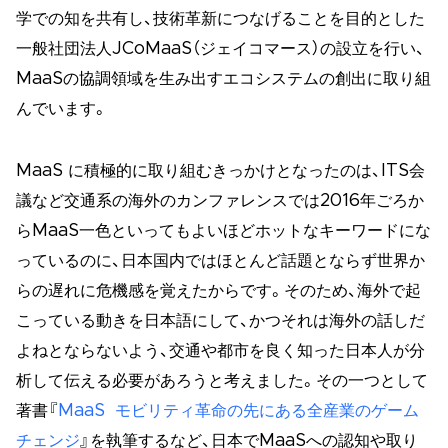
学での知を共有し、技術革新につなげることを目的とした
一般社団法人JCoMaaS（ジェイコマース）の設立を行い、
MaaSの協調領域を生み出すエコシステムの創出に取り組
んでいます。
MaaS に積極的に取り組むきっかけとなったのは、ITS会
議など交通系の海外のカンファレンスでは2016年ごろか
らMaaS一色といってもよいほどホットなキーワードにな
っているのに、日本国内ではほとんど話題とならず世界か
らの遅れに危機感を覚えたからです。そのため、海外で起
こっている動きを日本語にして、かつそれは海外の話しだ
よねとならないよう、交通や都市を良く知った日本人が分
析して伝える必要があろうと考えました。その一つとして
著書『
MaaS モビリティ革命の先にある全産業のゲーム
チェンジ
』を執筆するなど、日本でMaaSへの認知や取り