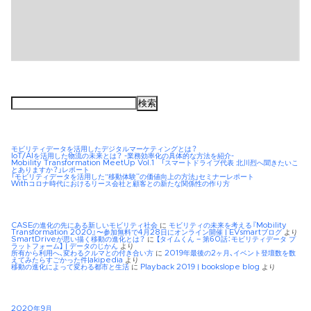
検
索:
モビリティデータを活用したデジタルマーケティングとは？
IoT/AIを活用した物流の未来とは？ -業務効率化の具体的な方法を紹介-
Mobility Transformation MeetUp Vol.1 「スマートドライブ代表 北川烈へ聞きたいこ
とありますか？」レポート
「モビリティデータを活用した“移動体験”の価値向上の方法」セミナーレポート
Withコロナ時代におけるリース会社と顧客との新たな関係性の作り方
CASEの進化の先にある新しいモビリティ社会
に
モビリティの未来を考える『Mobility
Transformation 2020』〜参加無料で4月28日にオンライン開催 | EVsmartブログ
より
SmartDriveが思い描く移動の進化とは？
に
【タイムくん – 第60話：モビリティデータ プ
ラットフォーム】 | データのじかん
より
所有から利用へ、変わるクルマとの付き合い方
に
2019年最後の2ヶ月、イベント登壇数を数
えてみたらすごかった件|akipedia
より
移動の進化によって変わる都市と生活
に
Playback 2019 | bookslope blog
より
2020年9月