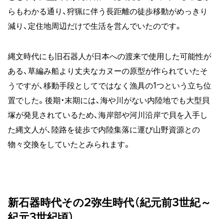
らもわかる通り、狩猟に伴う長距離の徒歩移動がめっきり
減り、定住地周辺だけで生活を営んでいたのです。
縄文時代にも旧石器人が日本への渡来で使用した可能性が
ある、草編み船より丈夫なカヌーの原型が作られていたそ
うですが、移動手段としてではなく漁具の1つという立ち位
置でした。後期・末期には、海や川がない内陸地でも大型貝
塚が発見されているため、海岸部や河川沿岸で貝を入手し
た縄文人が、陸路を徒歩で内陸集落に運び山野資源との
物々交換をしていたとみられます。
新石器時代その2弥生時代（紀元前3世紀～
紀元3世紀頃）