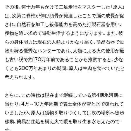
その後、何十万年もかけて二足歩行をマスターした「原人」
は、次第に脊椎が伸び頭骨が発達したことで脳の成長が促
され、自然石を加工し殺傷能力を高めた打製石器を用い、
獲物を追い求めて遊動生活するようになります。また、彼
らの身体能力は現在の人類よりかなり高く、簡易石器で動
物を狩る優秀なハンターであり、人類による火の使用が最
も古い説で約170万年前であることから推察すると、少な
くとも200万年あまりの期間、原人は生肉を食べていたと
考えられます。
さらに、この時代は現在まで継続している第4期氷河期に
当たり、4万～10万年周期で表土全体が雪と氷で覆われて
いましたが、原人は獲物を取りつくしては次の場所へ徒歩
移動、簡易な住処を構え火で暖を取り生き永らえたので
す。