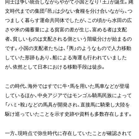
同士は争い統合しながらやがて小国となり「王」が誕生。縄
文時代までの集団「邑」は少ない食糧を分け合いながら、つ
つましく暮らす運命共同体でしたが、この頃から水田の広
さや米の備蓄量による貧富の差が生じ、富める者は支配
者、貧しいものは支配される側という階級分けが始まるの
です。小国の支配者たちは、「輿」のようなもので人力移動
していた形跡もあり、船による海運も行われていました
が、依然として日本における移動手段は徒歩。
この時代、海外ではすでに牛・馬を用いた馬車などが登場
しているほか、中央アジアではモンゴル騎馬民族によって
「ハミ・鞍」などの馬具が開発され、直接馬に騎乗し大陸を
駆け巡っていたことを示す史跡や資料も多数存在します。
一方、現時点で弥生時代に存在していたことが確認されて