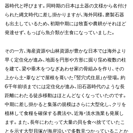
器時代と呼びます。同時期の日本は土器の文様から名付け
られた縄文時代に差し掛かりますが、海外同様、磨製石器
も出土しているため、初期中期には牧畜や農耕がそれほど
発達せず、もっぱら魚介類が主食になっていました。
その一方、海産資源や山林資源が豊かな日本では海外より
早く定住化が進み、地面を円形や方形に掘り窪め複数の柱
を建て、梁や垂木をつなぎあわせ家の骨組みを作り、その
上から土・葦などで屋根を葺いた「竪穴式住居」が登場。約
6千年前頃までには定住化が進み、旧石器時代のような長
距離にわたる徒歩移動はほとんどなくなっていたのです。
中期に差し掛かると集落の規模はさらに大型化し、クリを
植林して食糧を確保する農法や、近海・淡水漁業も発展し
ます。また、長年にわたって大量の貝を食べ捨てていたこ
とを示す大型貝塚が海岸沿いで多数見つかっていることか