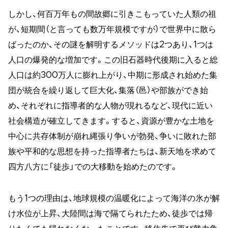
しかし、何百万年もの間故郷に引きこもっていた人類の祖
が、短期間（と言っても数万年規模ですが）で世界中に散ら
ばったのか、その謎を解明するメソッドは2つあり、1つは
人口の爆発的な増加です。この旧石器時代後期に入ると総
人口は約300万人に膨れ上がり、中期に形成され始めた集
団が統合を繰り返して巨大化、集落（邑）や部族ができ始
め、それぞれに指導者的な人物が現れるなど、現代に近い
社会構造が確立してきます。すると、資源が豊かな土地を
中心に共存体制が崩れ縄張り争いが勃発、争いに敗れた部
族や平和的な思想を持った指導者たちは、新天地を求めて
四方八方に「徒歩」での大移動を始めたのです。
もう1つの理由は、地球規模の温暖化によって海洋の氷が解
け水位が上昇、大陸間は海で隔てられたため、徒歩では帰