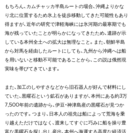
もちろん、カムチャッカ半島ルートの場合、沖縄よりかな
り北に位置するため氷上を徒歩移動してきた可能性もあり
得ますが、近年の研究で津軽海峡には氷河期の最寒期でも
海が残っていたことが明らかになってきたため、遺跡が示
している本州全土への拡大は無理なこと。また、朝鮮半島
から対馬を経由したルートにしても、九州から沖縄へは船
を用いないと移動不可能であることから、この説は俄然現
実味を帯びてきています。
また、加工のしやすさなどから旧石器人が好んで材料にし
ていた、黒曜石という鉱石がありますが、本州にある約3万
7,500年前の遺跡から、伊豆・神津島産の黒曜石が見つか
ったのです。つまり、日本人の祖先は船によって荒海を乗
り越えただけではなく、渡来してすぐに巧みに船を操り豊
富な黒曜石を探し出し産出、本州へ海運する高度な経済活