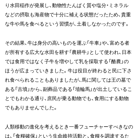
り水田稲作が発展し、動物性たんぱく質や塩分・ミネラル
などの摂取も海産物で十分に補える状態だったため、貴重
な牛や馬を食べるという習慣が、土着しなかったのです。
その結果、牛は身分の高いものを運ぶ「牛車」や、富める者
が所有する広大な水田を耕す「農耕牛」として使われ、日本
では食用ではなく子牛を増やして乳を採取する「酪農」の
ほうが広まっていきました。牛は役目が終わると民に下さ
れ食べられることもありましたが、馬に関しては王の墓で
ある「古墳」から、副葬品である「埴輪馬」が出土しているこ
とでもわかる通り、庶民が乗る動物でも、食用にする動物
でもありませんでした。
人類移動の進化を考えるとき一番フューチャーすべきなの
は、「食糧確保」という生命維持活動と、食糧を調達するた