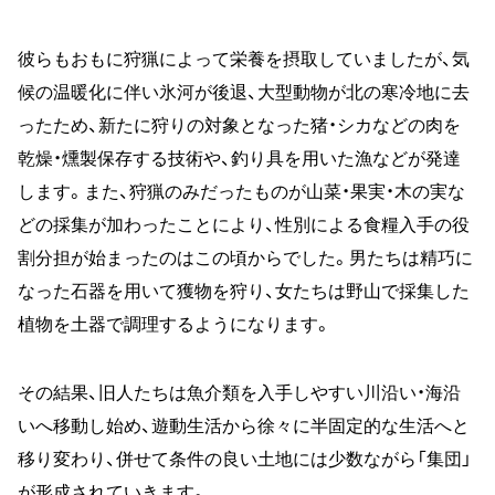
彼らもおもに狩猟によって栄養を摂取していましたが、気
候の温暖化に伴い氷河が後退、大型動物が北の寒冷地に去
ったため、新たに狩りの対象となった猪・シカなどの肉を
乾燥・燻製保存する技術や、釣り具を用いた漁などが発達
します。また、狩猟のみだったものが山菜・果実・木の実な
どの採集が加わったことにより、性別による食糧入手の役
割分担が始まったのはこの頃からでした。男たちは精巧に
なった石器を用いて獲物を狩り、女たちは野山で採集した
植物を土器で調理するようになります。
その結果、旧人たちは魚介類を入手しやすい川沿い・海沿
いへ移動し始め、遊動生活から徐々に半固定的な生活へと
移り変わり、併せて条件の良い土地には少数ながら「集団」
が形成されていきます。