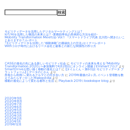
検
索:
モビリティデータを活用したデジタルマーケティングとは？
IoT/AIを活用した物流の未来とは？ -業務効率化の具体的な方法を紹介-
Mobility Transformation MeetUp Vol.1 「スマートドライブ代表 北川烈へ聞きたいこ
とありますか？」レポート
「モビリティデータを活用した“移動体験”の価値向上の方法」セミナーレポート
Withコロナ時代におけるリース会社と顧客との新たな関係性の作り方
CASEの進化の先にある新しいモビリティ社会
に
モビリティの未来を考える『Mobility
Transformation 2020』〜参加無料で4月28日にオンライン開催 | EVsmartブログ
より
SmartDriveが思い描く移動の進化とは？
に
【タイムくん – 第60話：モビリティデータ プ
ラットフォーム】 | データのじかん
より
所有から利用へ、変わるクルマとの付き合い方
に
2019年最後の2ヶ月、イベント登壇数を数
えてみたらすごかった件|akipedia
より
移動の進化によって変わる都市と生活
に
Playback 2019 | bookslope blog
より
2020年9月
2020年8月
2020年7月
2020年6月
2020年5月
2020年4月
2020年3月
2020年2月
2020年1月
2019年12月