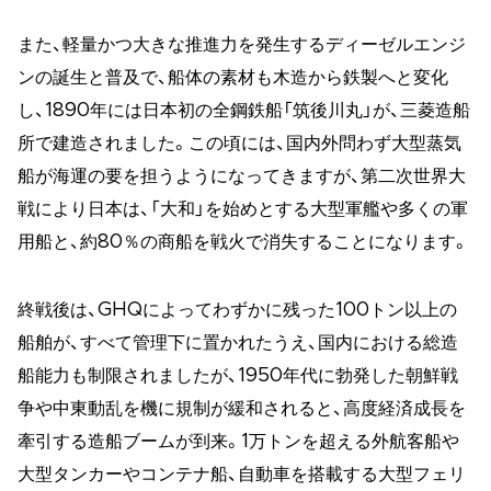
また、軽量かつ大きな推進力を発生するディーゼルエンジ
ンの誕生と普及で、船体の素材も木造から鉄製へと変化
し、1890年には日本初の全鋼鉄船「筑後川丸」が、三菱造船
所で建造されました。この頃には、国内外問わず大型蒸気
船が海運の要を担うようになってきますが、第二次世界大
戦により日本は、「大和」を始めとする大型軍艦や多くの軍
用船と、約80％の商船を戦火で消失することになります。
終戦後は、GHQによってわずかに残った100トン以上の
船舶が、すべて管理下に置かれたうえ、国内における総造
船能力も制限されましたが、1950年代に勃発した朝鮮戦
争や中東動乱を機に規制が緩和されると、高度経済成長を
牽引する造船ブームが到来。1万トンを超える外航客船や
大型タンカーやコンテナ船、自動車を搭載する大型フェリ