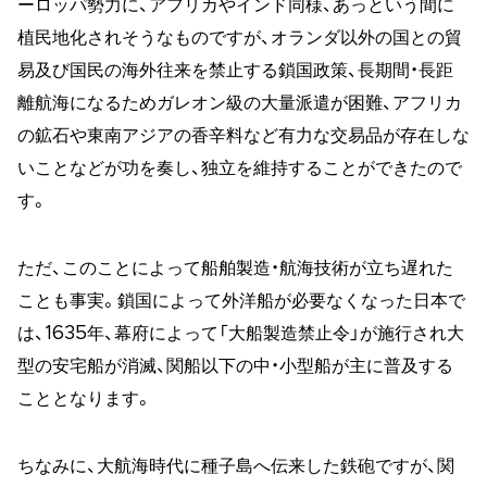
ーロッパ勢力に、アフリカやインド同様、あっという間に
植民地化されそうなものですが、オランダ以外の国との貿
易及び国民の海外往来を禁止する鎖国政策、長期間・長距
離航海になるためガレオン級の大量派遣が困難、アフリカ
の鉱石や東南アジアの香辛料など有力な交易品が存在しな
いことなどが功を奏し、独立を維持することができたので
す。
ただ、このことによって船舶製造・航海技術が立ち遅れた
ことも事実。鎖国によって外洋船が必要なくなった日本で
は、1635年、幕府によって「大船製造禁止令」が施行され大
型の安宅船が消滅、関船以下の中・小型船が主に普及する
こととなります。
ちなみに、大航海時代に種子島へ伝来した鉄砲ですが、関