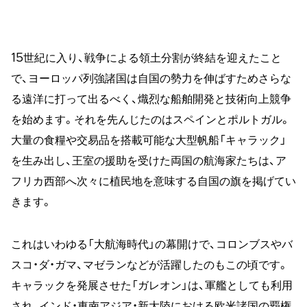
15世紀に入り、戦争による領土分割が終結を迎えたこと
で、ヨーロッパ列強諸国は自国の勢力を伸ばすためさらな
る遠洋に打って出るべく、熾烈な船舶開発と技術向上競争
を始めます。それを先んじたのはスペインとポルトガル。
大量の食糧や交易品を搭載可能な大型帆船「キャラック」
を生み出し、王室の援助を受けた両国の航海家たちは、ア
フリカ西部へ次々に植民地を意味する自国の旗を掲げてい
きます。
これはいわゆる「大航海時代」の幕開けで、コロンブスやバ
スコ・ダ・ガマ、マゼランなどが活躍したのもこの頃です。
キャラックを発展させた「ガレオン」は、軍艦としても利用
され、インド・東南アジア・新大陸における欧米諸国の覇権