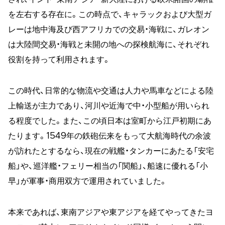
を左右する存在に。この時点で、キャラックおよび大型ガ
レーは地中海及び西アフリカでの交易・海戦に、ガレオン
は大陸間交易・海戦と未開の地への探検航海に、それぞれ
役割を持って利用されます。
この時代、日常的な物流や交通は人力や馬車などによる陸
上輸送が主力であり、河川や近海で中・小型船が用いられ
る程度でした。また、この頃日本は室町から江戸初期にあ
たります。1549年の鉄砲伝来をもって大航海時代の余波
が訪れたとするなら、現在の戦艦・タンカーにあたる「安宅
船」や、巡洋艦・フェリー相当の「関船」、船速に優れる「小
早」が軍事・商用双方で運用されていました。
本来であれば、東南アジアや東アジアを経てやってきたヨ