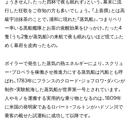
ょうきせん）、たった四杯で夜も眠れず」という、幕末に流
行した狂歌をご存知の方も多いでしょう。「上喜撰」とは高
級宇治抹茶のことで、浦和に現れた「蒸気船」、つまりペリ
ー率いる黒船艦隊とお茶の覚醒効果をひっかけ、たった4
隻（うち2隻が蒸気船）の来航で夜も眠れないほど慌てふた
めく幕府を皮肉ったもの。
ボイラーで発生した蒸気の熱エネルギーにより、スクリュ
ー・プロペラを稼働させ推進力にする蒸気船は汽船とも呼
ばれ、1783年にフランスのクロード・ジョフロワ・ダバンが
制作・実験航海した蒸気船が世界第一号とされています。
人やモノを運搬する実用的な乗り物となるのは、1809年
に米国の発明家であるロバート・フルトンがハドソン川で
乗客の載せた試運転に成功して以降です。