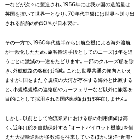
ーなどが次々に製造され、1956年には我が国の造船量は
英国を抜いて世界一となり、70年代中盤には世界へ送り出
される船舶の約50％が日本製に。
その一方で、1960年代後半からは航空機による海外渡航
が一般化したため、旅客輸送手段としてのニーズは年を追
うごとに激減の一途をたどります。一部のクルーズ船を除
き、外航航路の客船は消滅。これは世界共通の傾向といえ
ますが、国をまたぐ規模の大河が存在する海外と比較する
と、小規模規模の連絡船やカーフェリーなど以外に旅客を
目的にとして採用される国内船舶はほぼ存在しません。
しかし、以前として物流業界における船の利用価値は高
く、近年は舵を自動保針する「オートパイロット機能」を備
えた大型輸送船が多数海を往来しているほか、遠洋・近海・