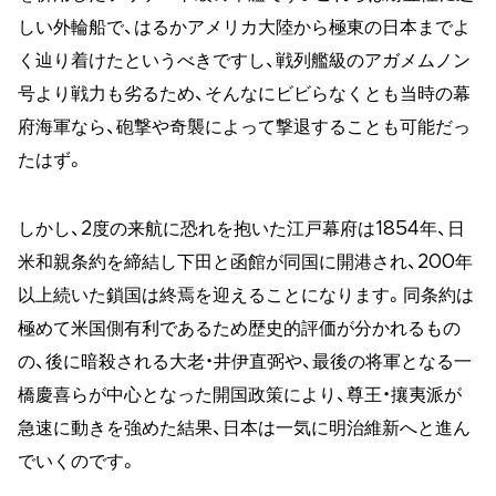
しい外輪船で、はるかアメリカ大陸から極東の日本までよ
く辿り着けたというべきですし、戦列艦級のアガメムノン
号より戦力も劣るため、そんなにビビらなくとも当時の幕
府海軍なら、砲撃や奇襲によって撃退することも可能だっ
たはず。
しかし、2度の来航に恐れを抱いた江戸幕府は1854年、日
米和親条約を締結し下田と函館が同国に開港され、200年
以上続いた鎖国は終焉を迎えることになります。同条約は
極めて米国側有利であるため歴史的評価が分かれるもの
の、後に暗殺される大老・井伊直弼や、最後の将軍となる一
橋慶喜らが中心となった開国政策により、尊王・攘夷派が
急速に動きを強めた結果、日本は一気に明治維新へと進ん
でいくのです。