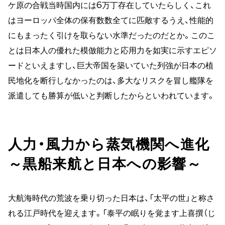
ケ原の合戦当時国内には6万丁存在していたらしく、これ
はヨーロッパ全体の保有数数全てに匹敵するうえ、性能的
にもまったく引けを取らない水準だったのだとか。このこ
とは日本人の優れた模倣能力と応用力を如実に示すエピソ
ードといえますし、巨大帝国を築いていた列強が日本の植
民地化を断行しなかったのは、多大なリスクを冒し艦隊を
派遣しても勝算が低いと判断したからといわれています。
人力・風力から蒸気機関へ進化
～黒船来航と日本への影響～
大航海時代の荒波を乗り切った日本は、「太平の世」と称さ
れる江戸時代を迎えます。「泰平の眠りを覚ます上喜撰（じ