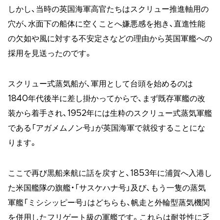
しかし、当時の英国海軍高官たちはスクリュー推進軸用の
穴が、水面下の船体に空くことへ嫌悪感を抱き、直進性能
の欠如や風に対する不安定さなどの理由から英国軍艦への
採用を見送ったのです。
スクリュー式蒸気船が、軍用として台頭を始めるのは
1840年代後半に差し掛かってからで、まず既存軍艦の改
装から着手され、1952年には生粋のスクリュー式蒸気軍艦
である「アガメムノン号」が英国海軍で就役することにな
ります。
ここで再び黒船来航に話を戻すと、1853年に浦賀へ入港し
た米国艦隊の旗艦・「サスケハナ号」及び、もう一隻の蒸気
軍艦「ミシシッピー号」はどちらも、帆走と外輪型蒸気機関
を併用したフリゲート級の軍艦です。これらは耐並性に乏