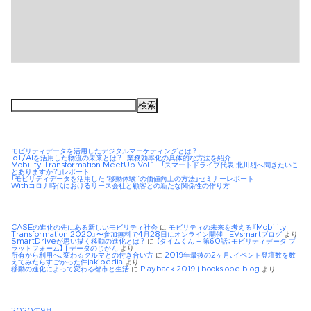
検
索:
モビリティデータを活用したデジタルマーケティングとは？
IoT/AIを活用した物流の未来とは？ -業務効率化の具体的な方法を紹介-
Mobility Transformation MeetUp Vol.1 「スマートドライブ代表 北川烈へ聞きたいこ
とありますか？」レポート
「モビリティデータを活用した“移動体験”の価値向上の方法」セミナーレポート
Withコロナ時代におけるリース会社と顧客との新たな関係性の作り方
CASEの進化の先にある新しいモビリティ社会
に
モビリティの未来を考える『Mobility
Transformation 2020』〜参加無料で4月28日にオンライン開催 | EVsmartブログ
より
SmartDriveが思い描く移動の進化とは？
に
【タイムくん – 第60話：モビリティデータ プ
ラットフォーム】 | データのじかん
より
所有から利用へ、変わるクルマとの付き合い方
に
2019年最後の2ヶ月、イベント登壇数を数
えてみたらすごかった件|akipedia
より
移動の進化によって変わる都市と生活
に
Playback 2019 | bookslope blog
より
2020年9月