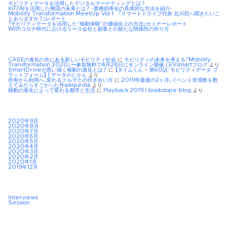
モビリティデータを活用したデジタルマーケティングとは？
IoT/AIを活用した物流の未来とは？ -業務効率化の具体的な方法を紹介-
Mobility Transformation MeetUp Vol.1 「スマートドライブ代表 北川烈へ聞きたいこ
とありますか？」レポート
「モビリティデータを活用した“移動体験”の価値向上の方法」セミナーレポート
Withコロナ時代におけるリース会社と顧客との新たな関係性の作り方
CASEの進化の先にある新しいモビリティ社会
に
モビリティの未来を考える『Mobility
Transformation 2020』〜参加無料で4月28日にオンライン開催 | EVsmartブログ
より
SmartDriveが思い描く移動の進化とは？
に
【タイムくん – 第60話：モビリティデータ プ
ラットフォーム】 | データのじかん
より
所有から利用へ、変わるクルマとの付き合い方
に
2019年最後の2ヶ月、イベント登壇数を数
えてみたらすごかった件|akipedia
より
移動の進化によって変わる都市と生活
に
Playback 2019 | bookslope blog
より
2020年9月
2020年8月
2020年7月
2020年6月
2020年5月
2020年4月
2020年3月
2020年2月
2020年1月
2019年12月
Interviews
Session