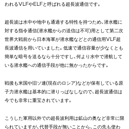
われるVLFやELFと呼ばれる超長波通信です。
超長波は水中や地中も通過する特性を持つため、潜水艦に
対する指令通信(潜水艦からの送信は不可)用として第二次
世界大戦前から日本海軍が潜水艦などとの通信用VLF超
長波通信を用いていました。低速で通信容量が少なくとも
簡単な暗号を送るなら十分ですし、何より水中で潜航して
いる潜水艦への通信手段が他に無かったからです。
戦後も米国や旧ソ連(現在のロシア)などが保有している原
子力潜水艦は基本的に潜りっぱなしなので、超長波通信は
今でも非常に重宝されています。
こうした軍用以外での超長波利用は鉱山の奥など非常に限
られていますが、代替手段が無いことから、この先も使わ