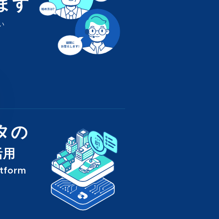
ます
い
タの
活用
atform