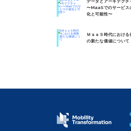
データとアーキテクチ
〜MaaSでのサービス
化と可能性〜
ＭａａＳ時代における
の新たな価値について​