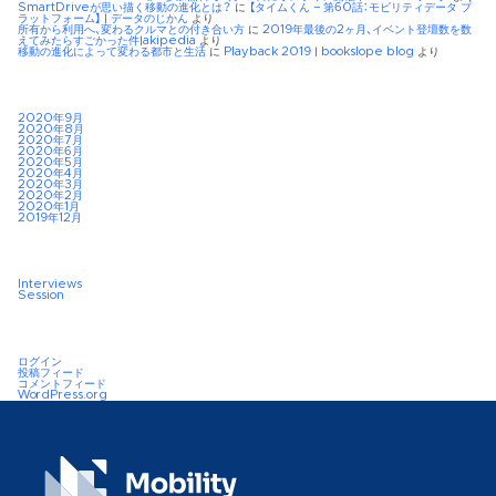
SmartDriveが思い描く移動の進化とは？
に
【タイムくん – 第60話：モビリティデータ プ
ラットフォーム】 | データのじかん
より
所有から利用へ、変わるクルマとの付き合い方
に
2019年最後の2ヶ月、イベント登壇数を数
えてみたらすごかった件|akipedia
より
移動の進化によって変わる都市と生活
に
Playback 2019 | bookslope blog
より
2020年9月
2020年8月
2020年7月
2020年6月
2020年5月
2020年4月
2020年3月
2020年2月
2020年1月
2019年12月
Interviews
Session
ログイン
投稿フィード
コメントフィード
WordPress.org