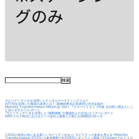
検
索:
モビリティデータを活用したデジタルマーケティングとは？
IoT/AIを活用した物流の未来とは？ -業務効率化の具体的な方法を紹介-
Mobility Transformation MeetUp Vol.1 「スマートドライブ代表 北川烈へ聞きたいこ
とありますか？」レポート
「モビリティデータを活用した“移動体験”の価値向上の方法」セミナーレポート
Withコロナ時代におけるリース会社と顧客との新たな関係性の作り方
CASEの進化の先にある新しいモビリティ社会
に
モビリティの未来を考える『Mobility
Transformation 2020』〜参加無料で4月28日にオンライン開催 | EVsmartブログ
より