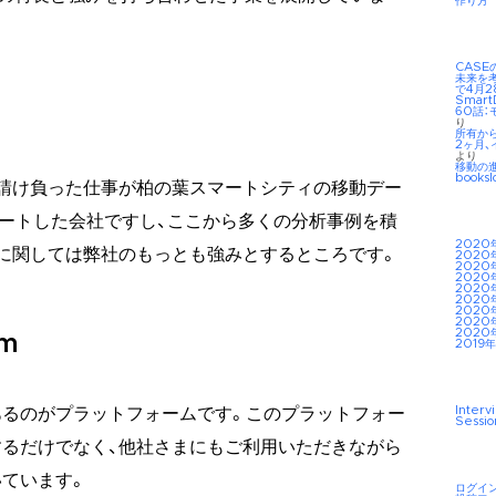
作り方
CAS
未来を考え
で4月2
Smar
60話：
り
所有か
2ヶ月、
より
移動の
booksl
請け負った仕事が柏の葉スマートシティの移動デー
ートした会社ですし、ここから多くの分析事例を積
2020
に関しては弊社のもっとも強みとするところです。
2020
2020
2020
2020
2020
2020
2020
2020
rm
2019年
Interv
あるのがプラットフォームです。このプラットフォー
Sessio
るだけでなく、他社さまにもご利用いただきながら
ています。
ログイ