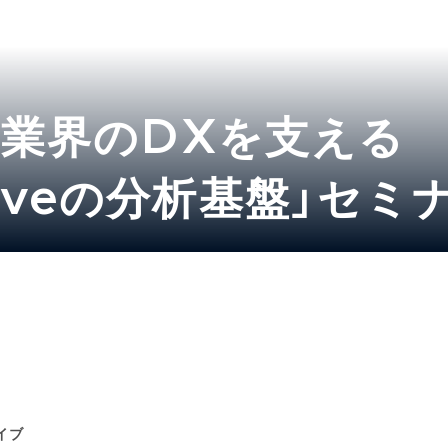
ity業界のDXを支える
riveの分析基盤」セ
イブ