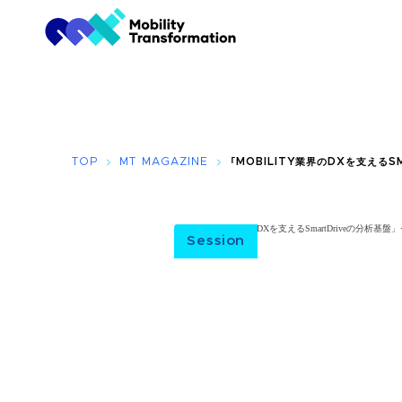
TOP
MT MAGAZINE
「MOBILITY業界のDXを支える
Session