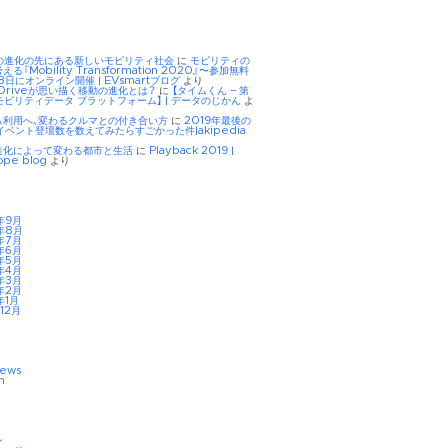
Eの進化の先にある新しいモビリティ社会
に
モビリティの
る『Mobility Transformation 2020』〜参加無料
8日にオンライン開催 | EVsmartブログ
より
tDriveが思い描く移動の進化とは？
に
【タイムくん – 第
モビリティデータ プラットフォーム】 | データのじかん
よ
ら利用へ、変わるクルマとの付き合い方
に
2019年最後の
イベント登壇数を数えてみたらすごかった件|akipedia
進化によって変わる都市と生活
に
Playback 2019 |
ope blog
より
年9月
年8月
年7月
年6月
年5月
年4月
年3月
年2月
年1月
12月
iews
n
ン