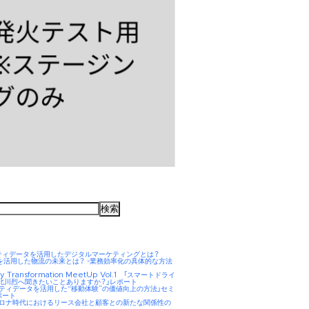
ティデータを活用したデジタルマーケティングとは？
AIを活用した物流の未来とは？ -業務効率化の具体的な方法
ity Transformation MeetUp Vol.1 「スマートドライ
 北川烈へ聞きたいことありますか？」レポート
リティデータを活用した“移動体験”の価値向上の方法」セミ
ポート
hコロナ時代におけるリース会社と顧客との新たな関係性の