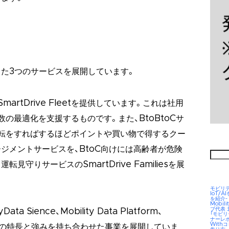
た3つのサービスを展開しています。
rtDrive Fleetを提供しています。これは社用
の最適化を支援するものです。また、BtoBtoCサ
転をすればするほどポイントや買い物で得するクー
ジメントサービスを、BtoC向けには高齢者が危険
検
索:
守りサービスのSmartDrive Familiesを展
モビリ
IoT/
を紹介-
Mobil
ブ代表
a Sience、Mobility Data Platform、
「モビ
ナーレ
Wit
という3つの特長と強みを持ち合わせた事業を展開していま