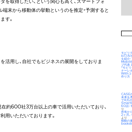
タを取得したい、という関心も高く、スマートフォ
ル端末から移動体の挙動というのを推定・予測すると
ます。
検
索:
モビリ
IoT/
を紹介-
を活用し、自社でもビジネスの展開をしておりま
Mobil
ブ代表
「モビ
ナーレ
Wit
作り方
CAS
未来を考え
で4月2
Smar
60話：
現在約600社3万台以上の車で活用いただいており、
り
所有か
2ヶ月、
利用いただいております。
より
移動の
booksl