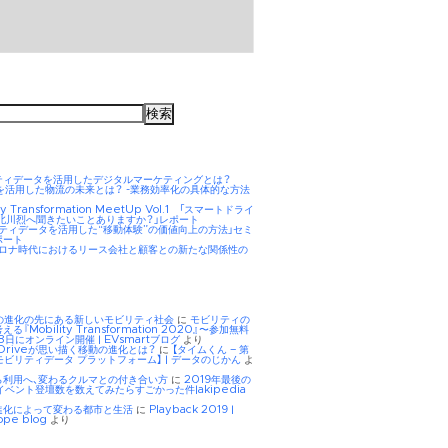
ティデータを活用したデジタルマーケティングとは？
AIを活用した物流の未来とは？ -業務効率化の具体的な方法
ity Transformation MeetUp Vol.1 「スマートドライ
 北川烈へ聞きたいことありますか？」レポート
リティデータを活用した“移動体験”の価値向上の方法」セミ
ポート
hコロナ時代におけるリース会社と顧客との新たな関係性の
Eの進化の先にある新しいモビリティ社会
に
モビリティの
る『Mobility Transformation 2020』〜参加無料
8日にオンライン開催 | EVsmartブログ
より
tDriveが思い描く移動の進化とは？
に
【タイムくん – 第
モビリティデータ プラットフォーム】 | データのじかん
よ
ら利用へ、変わるクルマとの付き合い方
に
2019年最後の
イベント登壇数を数えてみたらすごかった件|akipedia
進化によって変わる都市と生活
に
Playback 2019 |
ope blog
より