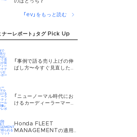
のはどっち？
「ev」をもっと読む
ミナーレポート」タグ Pick Up
「事例で語る売り上げの伸
ばし方〜今すぐ見直した方
が良いカーディーラーマー
ケティング〜」セミナーレ
ポート
「ニューノーマル時代にお
けるカーディーラーマーケ
ティング＆セールスの理想
像」セミナーレポート
Honda FLEET
MANAGEMENTの適用