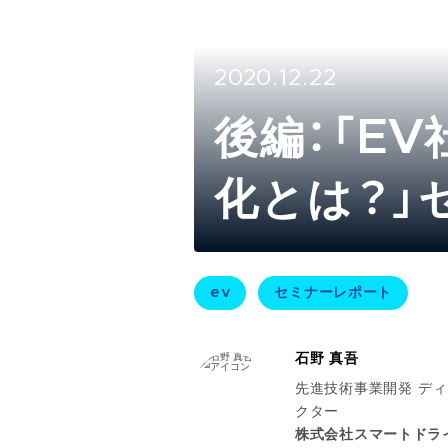
2020.12.22
後編：「E
化とは？」
ev
セミナーレポート
石野 真吾
先進技術事業開発 デ
クター
株式会社スマートドラ