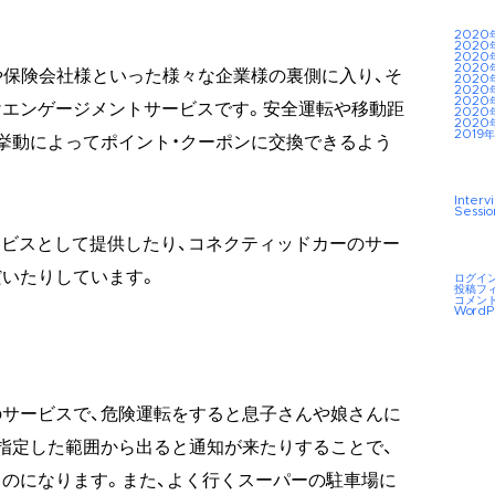
2020
2020
2020
2020
社や保険会社様といった様々な企業様の裏側に入り、そ
2020
2020
2020
けエンゲージメントサービスです。安全運転や移動距
2020
2020
2019年
挙動によってポイント・クーポンに交換できるよう
Interv
Sessio
サービスとして提供したり、コネクティッドカーのサー
いたりしています。
ログイ
投稿フ
コメン
WordP
サービスで、危険運転をすると息子さんや娘さんに
指定した範囲から出ると通知が来たりすることで、
のになります。また、よく行くスーパーの駐車場に